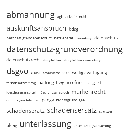
abmahnung
arbeitsrecht
agb
auskunftsanspruch
bdsg
datenschutz
beschäftigtendatenschutz
betriebsrat
bewertung
datenschutz-grundverordnung
datenschutzrecht
dringlichkeitsvermutung
dringlichkeit
dsgvo
einstweilige verfügung
e-mail
ecommerce
irrefuehrung
haftung
ki
hwg
fernabsatzvertrag
markenrecht
loeschungsanspruch
löschungsanspruch
pangv
rechtsgrundlage
ordnungsmittelantrag
schadensersatz
schadenseratz
streitwert
unterlassung
uklag
unterlassungserklaerung