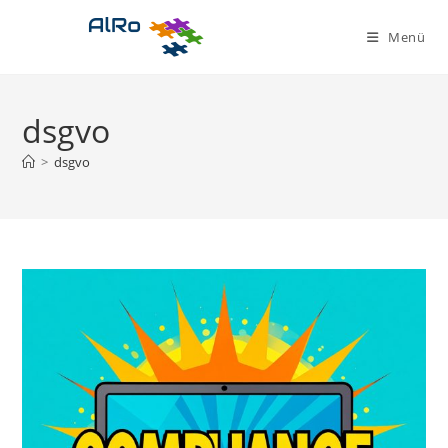
Zum
Inhalt
Menü
springen
dsgvo
>
dsgvo