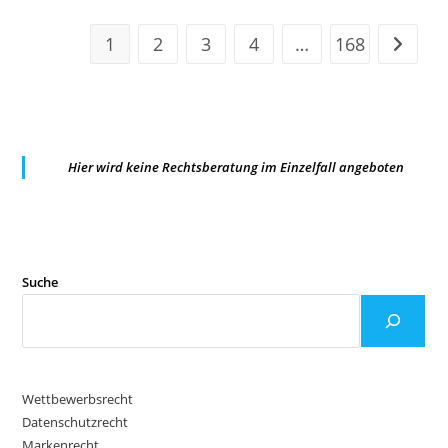
1
2
3
4
…
168
Zur näc
Hier wird keine Rechtsberatung im Einzelfall angeboten
Suche
Wettbewerbsrecht
Datenschutzrecht
Markenrecht