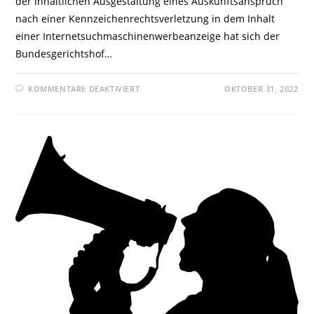
der inhaltlichen Ausgestaltung eines Auskunftsanspruch
nach einer Kennzeichenrechtsverletzung in dem Inhalt
einer Internetsuchmaschinenwerbeanzeige hat sich der
Bundesgerichtshof…
FÜR
KOMMENTARE DEAKTIVIERT
OKTOBER 31, 2022
BGH:AUSKUNFT
NACH
§
19
MARKENG
BEI
RECHTSVERLETZUNG
DURCH
INTERNETSUCHMASCHINENWERBE