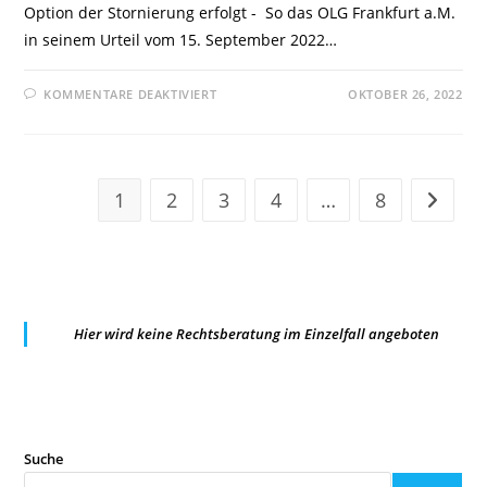
Option der Stornierung erfolgt - So das OLG Frankfurt a.M.
in seinem Urteil vom 15. September 2022…
FÜR
KOMMENTARE DEAKTIVIERT
OKTOBER 26, 2022
OLG
FRANKFURT
A.M.:
GUTSCHEIN
ANSTATT
STORNIERUNG
EINER
1
2
3
4
…
8
Zur näc
REISE
WEGEN
COVID-
19
NICHT
WETTBEWERBSWIDRIG,
SOLANGE
KEINE
TÄUSCHUNG
ÜBER
Hier wird keine Rechtsberatung im Einzelfall angeboten
OPTION
DER
STORNIERUNG
ERFOLGT
Suche