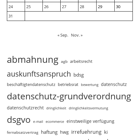
24
25
26
27
28
29
30
31
« Sep.
Nov. »
abmahnung
arbeitsrecht
agb
auskunftsanspruch
bdsg
datenschutz
beschäftigtendatenschutz
betriebsrat
bewertung
datenschutz-grundverordnung
datenschutzrecht
dringlichkeitsvermutung
dringlichkeit
dsgvo
einstweilige verfügung
e-mail
ecommerce
irrefuehrung
haftung
ki
hwg
fernabsatzvertrag