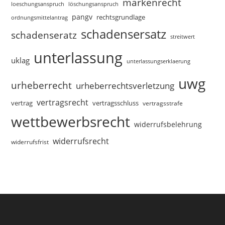
markenrecht
loeschungsanspruch
löschungsanspruch
pangv
rechtsgrundlage
ordnungsmittelantrag
schadensersatz
schadenseratz
streitwert
unterlassung
uklag
unterlassungserklaerung
uwg
urheberrecht
urheberrechtsverletzung
vertragsrecht
vertragsschluss
vertrag
vertragsstrafe
wettbewerbsrecht
widerrufsbelehrung
widerrufsrecht
widerrufsfrist