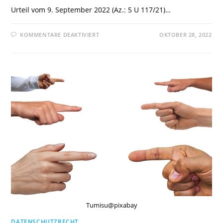
Urteil vom 9. September 2022 (Az.: 5 U 117/21)…
FÜR
KOMMENTARE DEAKTIVIERT
OKTOBER 28, 2022
OLG
SAARBRÜCKEN:BEI
FALSCHEN
TATSACHENANGABEN
DES
BEWERTETEN
TRITT
BEWERTUNGSPORTAL
ALS
HOST-
PROVIDER
KEINE
PRÜFPFLICHT
Tumisu@pixabay
DATENSCHUTZRECHT