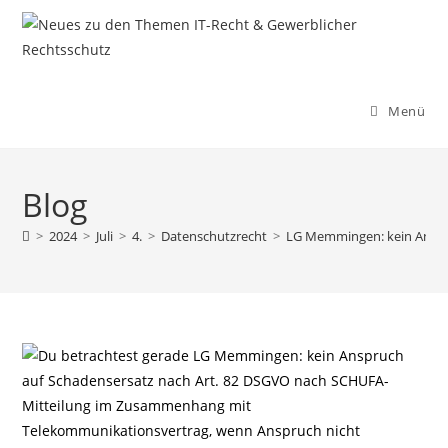
Zum
Inhalt
springen
Menü
Blog
>
2024
>
Juli
>
4.
>
Datenschutzrecht
>
LG Memmingen: kein Anspr