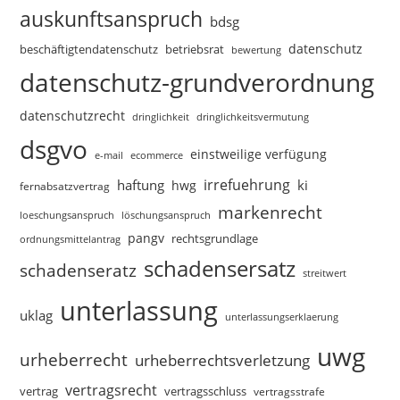
auskunftsanspruch
bdsg
datenschutz
beschäftigtendatenschutz
betriebsrat
bewertung
datenschutz-grundverordnung
datenschutzrecht
dringlichkeitsvermutung
dringlichkeit
dsgvo
einstweilige verfügung
e-mail
ecommerce
irrefuehrung
haftung
ki
hwg
fernabsatzvertrag
markenrecht
loeschungsanspruch
löschungsanspruch
pangv
rechtsgrundlage
ordnungsmittelantrag
schadensersatz
schadenseratz
streitwert
unterlassung
uklag
unterlassungserklaerung
uwg
urheberrecht
urheberrechtsverletzung
vertragsrecht
vertragsschluss
vertrag
vertragsstrafe