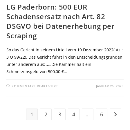
LG Paderborn: 500 EUR
Schadensersatz nach Art. 82
DSGVO bei Datenerhebung per
Scraping
So das Gericht in seinem Urteil vom 19.Dezember 2022( Az.:
3 O 99/22). Das Gericht führt in den Entscheidungsgründen
unter anderem aus: „…Die Kammer hält ein
Schmerzensgeld von 500,00 €…
FÜR
KOMMENTARE DEAKTIVIERT
JANUAR 26, 2023
LG
PADERBORN:
500
EUR
SCHADENSERSATZ
NACH
ART.
1
2
3
4
…
6
Zur näc
82
DSGVO
BEI
DATENERHEBUNG