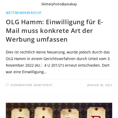
Skitterphoto@pixabay
WETTBEWERBSRECHT
OLG Hamm: Einwilligung für E-
Mail muss konkrete Art der
Werbung umfassen
Dies ist rechtlich keine Neuerung, wurde jedoch durch das
OLG Hamm in einem Gerichtsverfahren durch Urteil vom 3.
November 2022 (Az.: 4 U 201/21) erneut entschieden. Dort
war eine Einwilligung…
FÜR
KOMMENTARE DEAKTIVIERT
JANUAR 30, 2023
OLG
HAMM:
EINWILLIGUNG
FÜR
E-
MAIL
MUSS
KONKRETE
ART