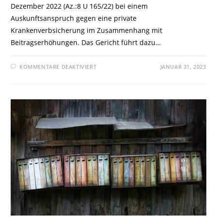
Dezember 2022 (Az.:8 U 165/22) bei einem
Auskunftsanspruch gegen eine private
Krankenverbsicherung im Zusammenhang mit
Beitragserhöhungen. Das Gericht führt dazu…
FÜR
KOMMENTARE DEAKTIVIERT
JANUAR 31, 2023
OLG
CELLE:
ANSPRUCH
NACH
ART.15
DSGVO
IST
NICHT
ZWECKGEBUNDEN