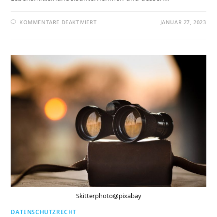
FÜR
KOMMENTARE DEAKTIVIERT
JANUAR 27, 2023
LG
DÜSSELDORF:
ANWENDUNG
DES
NEUEN
§
11
PANGV
IN
DER
RECHTSPRAXIS
Skitterphoto@pixabay
DATENSCHUTZRECHT