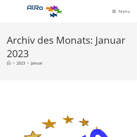
Zum
Inhalt
Menü
springen
Archiv des Monats: Januar
2023
>
2023
>
Januar