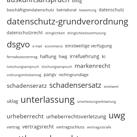
bdsg
datenschutz
beschäftigtendatenschutz
betriebsrat
bewertung
datenschutz-grundverordnung
datenschutzrecht
dringlichkeitsvermutung
dringlichkeit
dsgvo
einstweilige verfügung
e-mail
ecommerce
irrefuehrung
haftung
ki
hwg
fernabsatzvertrag
markenrecht
loeschungsanspruch
löschungsanspruch
pangv
rechtsgrundlage
ordnungsmittelantrag
schadensersatz
schadenseratz
streitwert
unterlassung
uklag
unterlassungserklaerung
uwg
urheberrecht
urheberrechtsverletzung
vertragsrecht
vertragsschluss
vertrag
vertragsstrafe