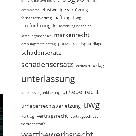
dringlichkeitsvermutung
e-mail
einstweilige verfügung
ecommerce
haftung
hwg
fernabsatzvertrag
irrefuehrung
ki
loeschungsanspruch
markenrecht
löschungsanspruch
pangv
rechtsgrundlage
ordnungsmittelantrag
schadenseratz
schadensersatz
uklag
streitwert
unterlassung
urheberrecht
unterlassungserklaerung
uwg
urheberrechtsverletzung
vertragsrecht
vertragsschluss
vertrag
vertragsstrafe
wettbewerbsrecht