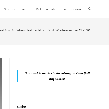
Website-
Gender-Hinweis
Datenschutz
Impressum
Suche
ril
>
6.
>
Datenschutzrecht
>
LDI NRW informiert zu ChatGPT
umschalten
Hier wird keine Rechtsberatung im Einzelfall
angeboten
Suche