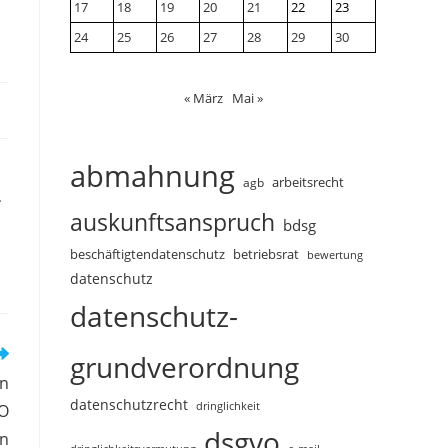
17
18
19
20
21
22
23
24
25
26
27
28
29
30
« März
Mai »
abmahnung
arbeitsrecht
agb
.
auskunftsanspruch
bdsg
beschäftigtendatenschutz
betriebsrat
bewertung
datenschutz
datenschutz-
grundverordnung
nn
datenschutzrecht
dringlichkeit
VO
dsgvo
en