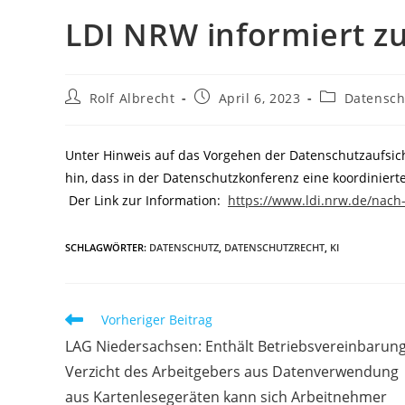
LDI NRW informiert z
Beitrags-
Beitrag
Beitrags-
Rolf Albrecht
April 6, 2023
Datensch
Autor:
veröffentlicht:
Kategorie:
Unter Hinweis auf das Vorgehen der Datenschutzaufsich
hin, dass in der Datenschutzkonferenz eine koordinierte
Der Link zur Information:
https://www.ldi.nrw.de/nach
SCHLAGWÖRTER
:
DATENSCHUTZ
,
DATENSCHUTZRECHT
,
KI
Weitere
Vorheriger Beitrag
Artikel
LAG Niedersachsen: Enthält Betriebsvereinbarun
ansehen
Verzicht des Arbeitgebers aus Datenverwendung
aus Kartenlesegeräten kann sich Arbeitnehmer