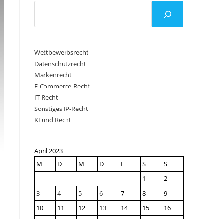
Wettbewerbsrecht
Datenschutzrecht
Markenrecht
E-Commerce-Recht
IT-Recht
Sonstiges IP-Recht
KI und Recht
April 2023
M
D
M
D
F
S
S
1
2
3
4
5
6
7
8
9
10
11
12
13
14
15
16