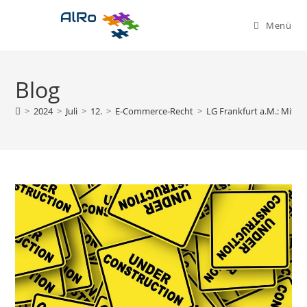
Zum
Inhalt
Menü
springen
Blog
>
2024
>
Juli
>
12.
>
E-Commerce-Recht
>
LG Frankfurt a.M.: Mitte