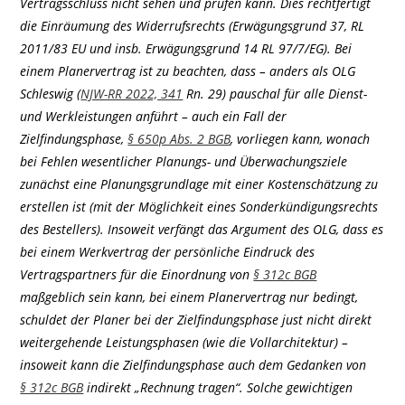
Vertragsschluss nicht sehen und prüfen kann. Dies rechtfertigt
die Einräumung des Widerrufsrechts (Erwägungsgrund 37, RL
2011/83 EU und insb. Erwägungsgrund 14 RL 97/7/EG). Bei
einem Planervertrag ist zu beachten, dass – anders als OLG
Schleswig (
NJW-RR 2022, 341
Rn. 29) pauschal für alle Dienst-
und Werkleistungen anführt – auch ein Fall der
Zielfindungsphase,
§ 650p Abs. 2 BGB
, vorliegen kann, wonach
bei Fehlen wesentlicher Planungs- und Überwachungsziele
zunächst eine Planungsgrundlage mit einer Kostenschätzung zu
erstellen ist (mit der Möglichkeit eines Sonderkündigungsrechts
des Bestellers). Insoweit verfängt das Argument des OLG, dass es
bei einem Werkvertrag der persönliche Eindruck des
Vertragspartners für die Einordnung von
§ 312c BGB
maßgeblich sein kann, bei einem Planervertrag nur bedingt,
schuldet der Planer bei der Zielfindungsphase just nicht direkt
weitergehende Leistungsphasen (wie die Vollarchitektur) –
insoweit kann die Zielfindungsphase auch dem Gedanken von
§ 312c BGB
indirekt „Rechnung tragen“. Solche gewichtigen