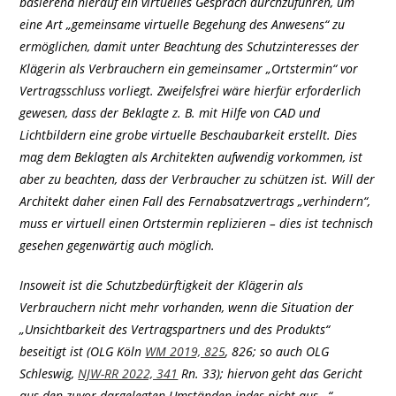
basierend hierauf ein virtuelles Gespräch durchzuführen, um
eine Art „gemeinsame virtuelle Begehung des Anwesens“ zu
ermöglichen, damit unter Beachtung des Schutzinteresses der
Klägerin als Verbrauchern ein gemeinsamer „Ortstermin“ vor
Vertragsschluss vorliegt. Zweifelsfrei wäre hierfür erforderlich
gewesen, dass der Beklagte z. B. mit Hilfe von CAD und
Lichtbildern eine grobe virtuelle Beschaubarkeit erstellt. Dies
mag dem Beklagten als Architekten aufwendig vorkommen, ist
aber zu beachten, dass der Verbraucher zu schützen ist. Will der
Architekt daher einen Fall des Fernabsatzvertrags „verhindern“,
muss er virtuell einen Ortstermin replizieren – dies ist technisch
gesehen gegenwärtig auch möglich.
Insoweit ist die Schutzbedürftigkeit der Klägerin als
Verbrauchern nicht mehr vorhanden, wenn die Situation der
„Unsichtbarkeit des Vertragspartners und des Produkts“
beseitigt ist (OLG Köln
WM 2019, 825
, 826; so auch OLG
Schleswig,
NJW-RR 2022, 341
Rn. 33); hiervon geht das Gericht
aus den zuvor dargelegten Umständen indes nicht aus…“