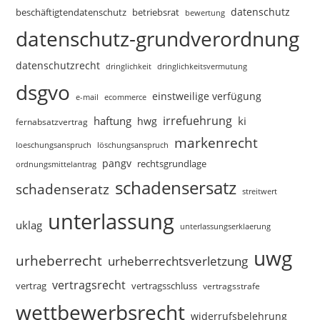
datenschutz
beschäftigtendatenschutz
betriebsrat
bewertung
datenschutz-grundverordnung
datenschutzrecht
dringlichkeitsvermutung
dringlichkeit
dsgvo
einstweilige verfügung
e-mail
ecommerce
irrefuehrung
haftung
ki
hwg
fernabsatzvertrag
markenrecht
loeschungsanspruch
löschungsanspruch
pangv
rechtsgrundlage
ordnungsmittelantrag
schadensersatz
schadenseratz
streitwert
unterlassung
uklag
unterlassungserklaerung
uwg
urheberrecht
urheberrechtsverletzung
vertragsrecht
vertragsschluss
vertrag
vertragsstrafe
wettbewerbsrecht
widerrufsbelehrung