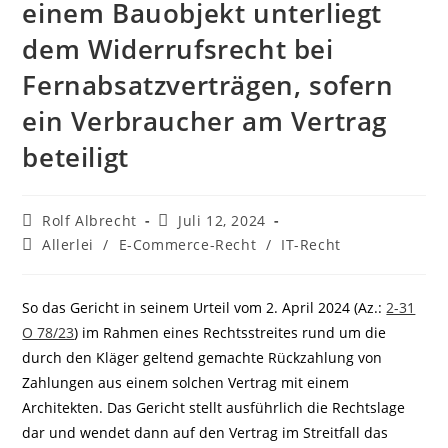
einem Bauobjekt unterliegt
dem Widerrufsrecht bei
Fernabsatzverträgen, sofern
ein Verbraucher am Vertrag
beteiligt
Beitrags-
Beitrag
Rolf Albrecht
Juli 12, 2024
Autor:
veröffentlicht:
Beitrags-
Allerlei
/
E-Commerce-Recht
/
IT-Recht
Kategorie:
So das Gericht in seinem Urteil vom 2. April 2024 (Az.:
2-31
O 78/23
) im Rahmen eines Rechtsstreites rund um die
durch den Kläger geltend gemachte Rückzahlung von
Zahlungen aus einem solchen Vertrag mit einem
Architekten. Das Gericht stellt ausführlich die Rechtslage
dar und wendet dann auf den Vertrag im Streitfall das