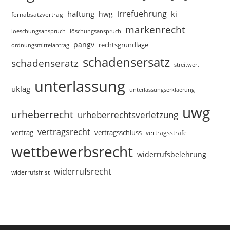
irrefuehrung
haftung
ki
hwg
fernabsatzvertrag
markenrecht
loeschungsanspruch
löschungsanspruch
pangv
rechtsgrundlage
ordnungsmittelantrag
schadensersatz
schadenseratz
streitwert
unterlassung
uklag
unterlassungserklaerung
uwg
urheberrecht
urheberrechtsverletzung
vertragsrecht
vertragsschluss
vertrag
vertragsstrafe
wettbewerbsrecht
widerrufsbelehrung
widerrufsrecht
widerrufsfrist