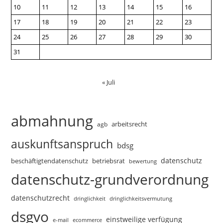
10
11
12
13
14
15
16
17
18
19
20
21
22
23
24
25
26
27
28
29
30
31
« Juli
abmahnung
arbeitsrecht
agb
auskunftsanspruch
bdsg
datenschutz
beschäftigtendatenschutz
betriebsrat
bewertung
datenschutz-grundverordnung
datenschutzrecht
dringlichkeitsvermutung
dringlichkeit
dsgvo
einstweilige verfügung
e-mail
ecommerce