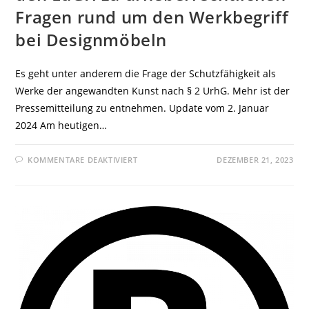
Fragen rund um den Werkbegriff
bei Designmöbeln
Es geht unter anderem die Frage der Schutzfähigkeit als
Werke der angewandten Kunst nach § 2 UrhG. Mehr ist der
Pressemitteilung zu entnehmen. Update vom 2. Januar
2024 Am heutigen…
FÜR
KOMMENTARE DEAKTIVIERT
DEZEMBER 21, 2023
BGH:
VORABENTSCHEIDUNGSERSUCHEN
AN
DEN
EUGH
ZU
URHEBERRECHTLICHEN
FRAGEN
RUND
UM
DEN
WERKBEGRIFF
BEI
DESIGNMÖBELN