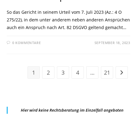
So das Gericht in seinem Urteil vom 7. Juli 2023 (Az.: 4 O
275/22), in dem unter anderem neben anderen Ansprüchen
auch ein Anspruch nach Art. 82 DSGVO geltend gemacht…
0 KOMMENTARE
SEPTEMBER 18, 2023
1
2
3
4
…
21
Zur näc
Hier wird keine Rechtsberatung im Einzelfall angeboten