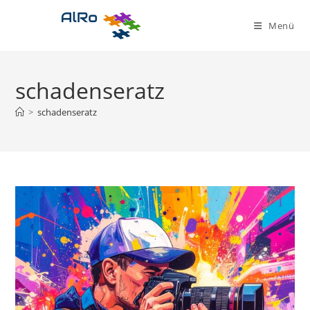
Zum
Inhalt
Menü
springen
schadenseratz
>
schadenseratz