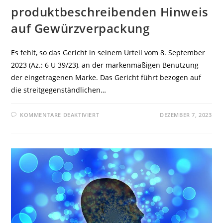
produktbeschreibenden Hinweis
auf Gewürzverpackung
Es fehlt, so das Gericht in seinem Urteil vom 8. September
2023 (Az.: 6 U 39/23), an der markenmäßigen Benutzung
der eingetragenen Marke. Das Gericht führt bezogen auf
die streitgegenständlichen…
FÜR
KOMMENTARE DEAKTIVIERT
DEZEMBER 7, 2023
OLG
KÖLN:
KEINE
VERLETZUNG
DER
MARKE
„BEEF
BOOSTER“
DURCH
VERWENDUNG
DES
ZEICHENS
„BEEF
BOOSTER“
ALS
PRODUKTBESCHREIBENDEN