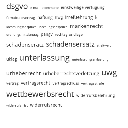
dsgvo
einstweilige verfügung
e-mail
ecommerce
irrefuehrung
haftung
ki
hwg
fernabsatzvertrag
markenrecht
loeschungsanspruch
löschungsanspruch
pangv
rechtsgrundlage
ordnungsmittelantrag
schadensersatz
schadenseratz
streitwert
unterlassung
uklag
unterlassungserklaerung
uwg
urheberrecht
urheberrechtsverletzung
vertragsrecht
vertragsschluss
vertrag
vertragsstrafe
wettbewerbsrecht
widerrufsbelehrung
widerrufsrecht
widerrufsfrist