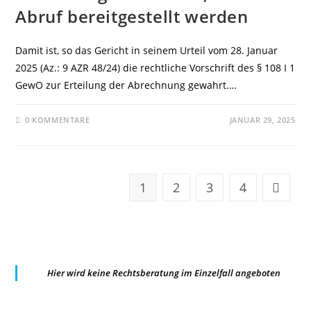
Abruf bereitgestellt werden
Damit ist, so das Gericht in seinem Urteil vom 28. Januar
2025 (Az.: 9 AZR 48/24) die rechtliche Vorschrift des § 108 I 1
GewO zur Erteilung der Abrechnung gewahrt.…
0 KOMMENTARE
JANUAR 29, 2025
1
2
3
4
Zur näc
Hier wird keine Rechtsberatung im Einzelfall angeboten