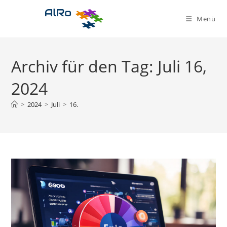
Zum
Inhalt
Menü
springen
Archiv für den Tag: Juli 16,
2024
>
2024
>
Juli
>
16.