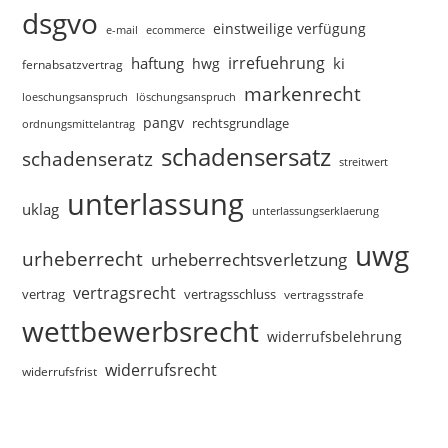
dsgvo
einstweilige verfügung
e-mail
ecommerce
irrefuehrung
haftung
ki
hwg
fernabsatzvertrag
markenrecht
loeschungsanspruch
löschungsanspruch
pangv
rechtsgrundlage
ordnungsmittelantrag
schadensersatz
schadenseratz
streitwert
unterlassung
uklag
unterlassungserklaerung
uwg
urheberrecht
urheberrechtsverletzung
vertragsrecht
vertragsschluss
vertrag
vertragsstrafe
wettbewerbsrecht
widerrufsbelehrung
widerrufsrecht
widerrufsfrist