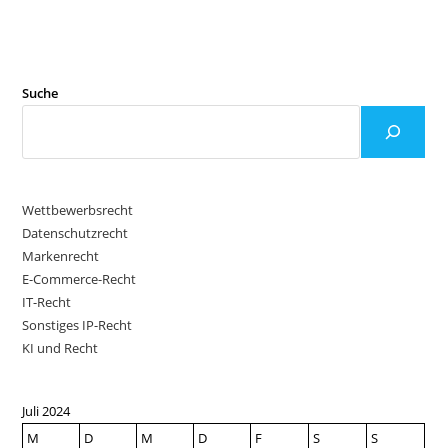
AUCH
BEI
REINEM
ANGEBOT
DES
ZUGANGS
ZU
Suche
SUCHERGEBNISSEN,
DIE
VON
ANDEREM,
KONZERNVERBUNDENEN,
UNTERNEHMEN
ERZEUGT
WERDEN
Wettbewerbsrecht
Datenschutzrecht
Markenrecht
E-Commerce-Recht
IT-Recht
Sonstiges IP-Recht
KI und Recht
Juli 2024
M
D
M
D
F
S
S