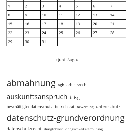
1
2
3
4
5
6
7
8
9
10
11
12
13
14
15
16
17
18
19
20
21
22
23
24
25
26
27
28
29
30
31
« Juni
Aug. »
abmahnung
arbeitsrecht
agb
auskunftsanspruch
bdsg
datenschutz
beschäftigtendatenschutz
betriebsrat
bewertung
datenschutz-grundverordnung
datenschutzrecht
dringlichkeitsvermutung
dringlichkeit