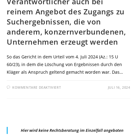
Verantwortlicher auch bei
reinem Angebot des Zugangs zu
Suchergebnissen, die von
anderem, konzernverbundenen,
Unternehmen erzeugt werden
So das Gericht in dem Urteil vom 4. Juli 2024 (Az.: 15 U
60/23), in dem die Löschung von Ergebnissen durch den
Kläger als Anspruch geltend gemacht worden war. Das…
FÜR
KOMMENTARE DEAKTIVIERT
JULI 16, 2024
OLG
KÖLN:
BETREIBER
EINER
INTERNETSUCHMASCHINE
IST
NACH
ART.
4
NR.7
Hier wird keine Rechtsberatung im Einzelfall angeboten
DSGVO
VERANTWORTLICHER