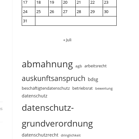
17
18
19
20
21
22
23
24
25
26
27
28
29
30
31
« Juli
abmahnung
arbeitsrecht
agb
auskunftsanspruch
bdsg
beschäftigtendatenschutz
betriebsrat
bewertung
datenschutz
datenschutz-
26
grundverordnung
datenschutzrecht
dringlichkeit