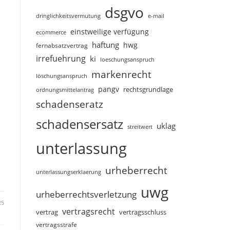
dsgvo
dringlichkeitsvermutung
e-mail
einstweilige verfügung
ecommerce
haftung
hwg
fernabsatzvertrag
irrefuehrung
ki
loeschungsanspruch
markenrecht
löschungsanspruch
pangv
rechtsgrundlage
ordnungsmittelantrag
schadenseratz
schadensersatz
uklag
streitwert
unterlassung
urheberrecht
unterlassungserklaerung
uwg
urheberrechtsverletzung
25
vertragsrecht
vertragsschluss
vertrag
vertragsstrafe