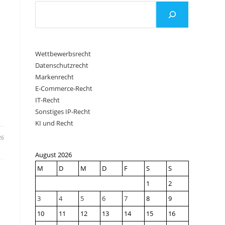
Wettbewerbsrecht
Datenschutzrecht
Markenrecht
E-Commerce-Recht
IT-Recht
Sonstiges IP-Recht
KI und Recht
26
August 2026
M
D
M
D
F
S
S
1
2
3
4
5
6
7
8
9
10
11
12
13
14
15
16