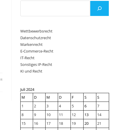
5
Wettbewerbsrecht
Datenschutzrecht
Markenrecht
E-Commerce-Recht
IT-Recht
Sonstiges IP-Recht
KI und Recht
24
Juli 2024
M
D
M
D
F
S
S
1
2
3
4
5
6
7
8
9
10
11
12
13
14
15
16
17
18
19
20
21