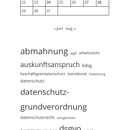
22
23
24
25
26
27
28
29
30
31
« Juni
Aug. »
abmahnung
arbeitsrecht
agb
auskunftsanspruch
bdsg
beschäftigtendatenschutz
betriebsrat
bewertung
datenschutz
datenschutz-
grundverordnung
datenschutzrecht
dringlichkeit
dsgvo