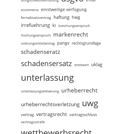
dringlichkeitsvermutung
e-mail
einstweilige verfügung
ecommerce
haftung
hwg
fernabsatzvertrag
irrefuehrung
ki
loeschungsanspruch
markenrecht
löschungsanspruch
pangv
rechtsgrundlage
ordnungsmittelantrag
schadenseratz
schadensersatz
uklag
streitwert
unterlassung
urheberrecht
unterlassungserklaerung
uwg
urheberrechtsverletzung
vertragsrecht
vertragsschluss
vertrag
vertragsstrafe
wettbewerbsrecht