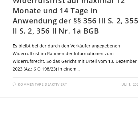
Widerrufsfrist auf maximal 12
Monate und 14 Tage in
Anwendung der §§ 356 III S. 2, 35
II S. 2, 356 II Nr. 1a BGB
Es bleibt bei der durch den Verkäufer angegebenen
Widerruffrist im Rahmen der Informationen zum
Widerrufsrecht. So das Gericht mit Urteil vom 13. Dezember
2023 (Az.: 6 O 198/23) in einem…
FÜR
KOMMENTARE DEAKTIVIERT
JULI 1, 20
LG
FRANKENTHAL:
FEHLENDE
TELEFONNUMMER
IN
WIDERRUFSBELEHRUNG
BEI
FERNABSATZVERTRÄGEN
FÜHRT
NICHT
ZUR
VERLÄNGERUNG
DER