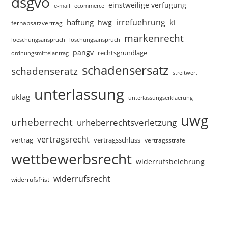
dsgvo
einstweilige verfügung
e-mail
ecommerce
irrefuehrung
haftung
ki
hwg
fernabsatzvertrag
markenrecht
loeschungsanspruch
löschungsanspruch
pangv
rechtsgrundlage
ordnungsmittelantrag
schadensersatz
schadenseratz
streitwert
unterlassung
uklag
unterlassungserklaerung
uwg
urheberrecht
urheberrechtsverletzung
vertragsrecht
vertragsschluss
vertrag
vertragsstrafe
wettbewerbsrecht
widerrufsbelehrung
widerrufsrecht
widerrufsfrist