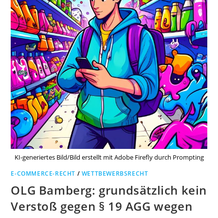
KI-generiertes Bild/Bild erstellt mit Adobe Firefly durch Prompting
E-COMMERCE-RECHT
/
WETTBEWERBSRECHT
OLG Bamberg: grundsätzlich kein
Verstoß gegen § 19 AGG wegen