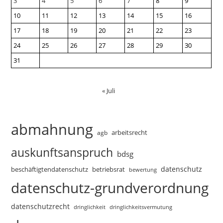
3
4
5
6
7
8
9
10
11
12
13
14
15
16
17
18
19
20
21
22
23
24
25
26
27
28
29
30
31
« Juli
abmahnung
arbeitsrecht
agb
auskunftsanspruch
bdsg
datenschutz
beschäftigtendatenschutz
betriebsrat
bewertung
datenschutz-grundverordnung
datenschutzrecht
dringlichkeitsvermutung
dringlichkeit