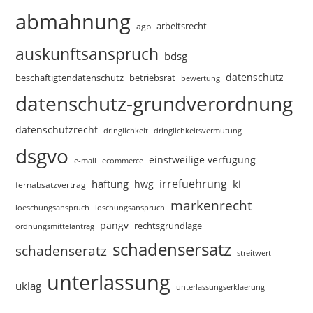
abmahnung
arbeitsrecht
agb
auskunftsanspruch
bdsg
datenschutz
beschäftigtendatenschutz
betriebsrat
bewertung
datenschutz-grundverordnung
datenschutzrecht
dringlichkeitsvermutung
dringlichkeit
dsgvo
einstweilige verfügung
e-mail
ecommerce
irrefuehrung
haftung
ki
hwg
fernabsatzvertrag
markenrecht
loeschungsanspruch
löschungsanspruch
pangv
rechtsgrundlage
ordnungsmittelantrag
schadensersatz
schadenseratz
streitwert
unterlassung
uklag
unterlassungserklaerung