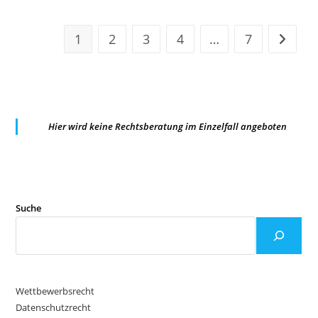
1
2
3
4
…
7
Zur näc
Hier wird keine Rechtsberatung im Einzelfall angeboten
Suche
Wettbewerbsrecht
Datenschutzrecht