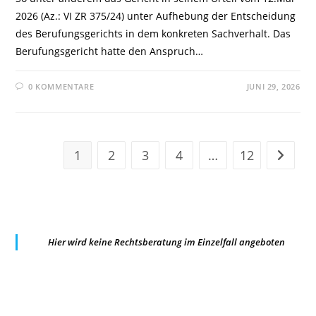
2026 (Az.: VI ZR 375/24) unter Aufhebung der Entscheidung
des Berufungsgerichts in dem konkreten Sachverhalt. Das
Berufungsgericht hatte den Anspruch…
0 KOMMENTARE
JUNI 29, 2026
1
2
3
4
…
12
Zur näc
Hier wird keine Rechtsberatung im Einzelfall angeboten