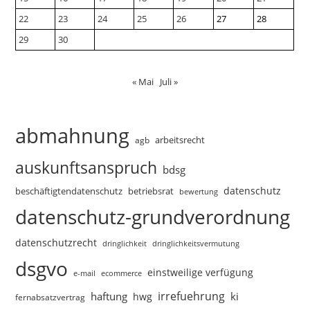
22
23
24
25
26
27
28
29
30
« Mai
Juli »
abmahnung
arbeitsrecht
agb
auskunftsanspruch
bdsg
datenschutz
beschäftigtendatenschutz
betriebsrat
bewertung
datenschutz-grundverordnung
datenschutzrecht
dringlichkeitsvermutung
dringlichkeit
dsgvo
einstweilige verfügung
e-mail
ecommerce
irrefuehrung
haftung
ki
hwg
fernabsatzvertrag