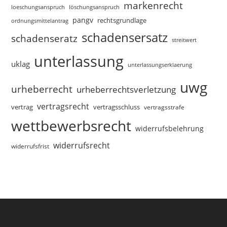
markenrecht
loeschungsanspruch
löschungsanspruch
pangv
rechtsgrundlage
ordnungsmittelantrag
schadensersatz
schadenseratz
streitwert
unterlassung
uklag
unterlassungserklaerung
uwg
urheberrecht
urheberrechtsverletzung
vertragsrecht
vertragsschluss
vertrag
vertragsstrafe
wettbewerbsrecht
widerrufsbelehrung
widerrufsrecht
widerrufsfrist