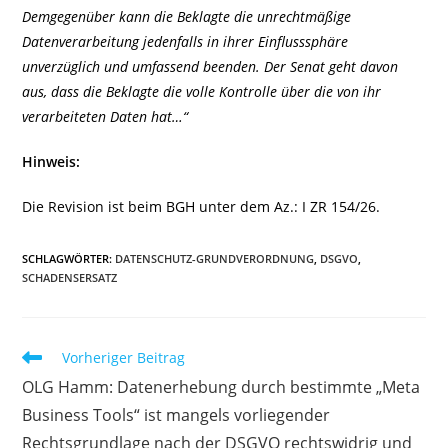
Demgegenüber kann die Beklagte die unrechtmäßige
Datenverarbeitung jedenfalls in ihrer Einflusssphäre
unverzüglich und umfassend beenden. Der Senat geht davon
aus, dass die Beklagte die volle Kontrolle über die von ihr
verarbeiteten Daten hat…“
Hinweis:
Die Revision ist beim BGH unter dem Az.: I ZR 154/26.
SCHLAGWÖRTER
:
DATENSCHUTZ-GRUNDVERORDNUNG
,
DSGVO
,
SCHADENSERSATZ
Weitere
Vorheriger Beitrag
Artikel
OLG Hamm: Datenerhebung durch bestimmte „Meta
ansehen
Business Tools“ ist mangels vorliegender
Rechtsgrundlage nach der DSGVO rechtswidrig und