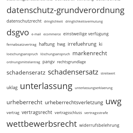
datenschutz-grundverordnung
datenschutzrecht
dringlichkeitsvermutung
dringlichkeit
dsgvo
einstweilige verfügung
e-mail
ecommerce
irrefuehrung
haftung
ki
hwg
fernabsatzvertrag
markenrecht
loeschungsanspruch
löschungsanspruch
pangv
rechtsgrundlage
ordnungsmittelantrag
schadensersatz
schadenseratz
streitwert
unterlassung
uklag
unterlassungserklaerung
uwg
urheberrecht
urheberrechtsverletzung
vertragsrecht
vertragsschluss
vertrag
vertragsstrafe
wettbewerbsrecht
widerrufsbelehrung