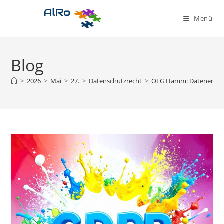
Zum
Inhalt
Menü
springen
Blog
>
2026
>
Mai
>
27.
>
Datenschutzrecht
>
OLG Hamm: Datenerhebun