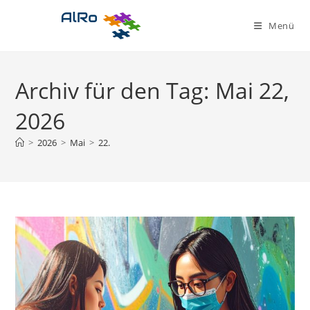
Zum
Inhalt
Menü
springen
Archiv für den Tag: Mai 22,
2026
>
2026
>
Mai
>
22.