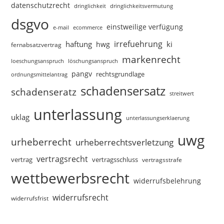
datenschutzrecht
dringlichkeitsvermutung
dringlichkeit
dsgvo
einstweilige verfügung
e-mail
ecommerce
irrefuehrung
haftung
ki
hwg
fernabsatzvertrag
markenrecht
loeschungsanspruch
löschungsanspruch
pangv
rechtsgrundlage
ordnungsmittelantrag
schadensersatz
schadenseratz
streitwert
unterlassung
uklag
unterlassungserklaerung
uwg
urheberrecht
urheberrechtsverletzung
vertragsrecht
vertragsschluss
vertrag
vertragsstrafe
wettbewerbsrecht
widerrufsbelehrung
widerrufsrecht
widerrufsfrist