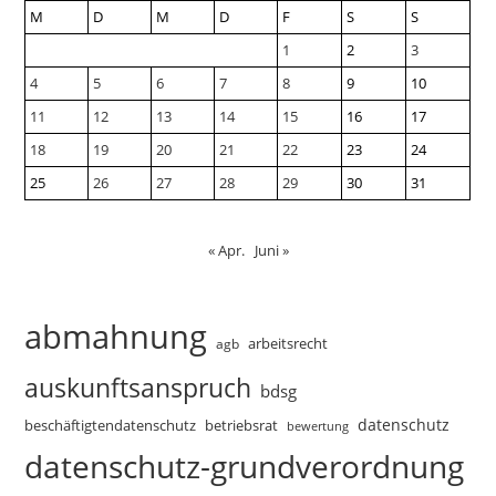
M
D
M
D
F
S
S
1
2
3
4
5
6
7
8
9
10
11
12
13
14
15
16
17
18
19
20
21
22
23
24
25
26
27
28
29
30
31
« Apr.
Juni »
abmahnung
arbeitsrecht
agb
auskunftsanspruch
bdsg
datenschutz
beschäftigtendatenschutz
betriebsrat
bewertung
datenschutz-grundverordnung