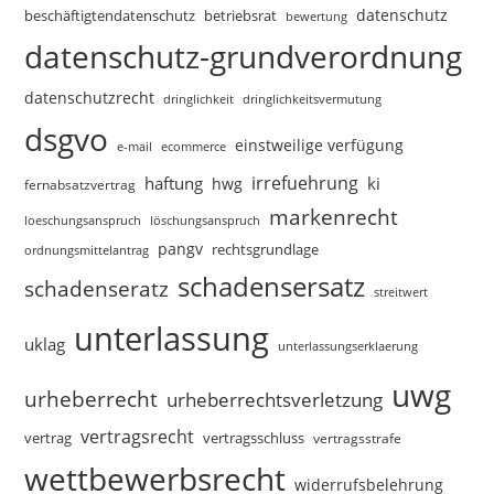
datenschutz
beschäftigtendatenschutz
betriebsrat
bewertung
datenschutz-grundverordnung
datenschutzrecht
dringlichkeitsvermutung
dringlichkeit
dsgvo
einstweilige verfügung
e-mail
ecommerce
irrefuehrung
haftung
ki
hwg
fernabsatzvertrag
markenrecht
loeschungsanspruch
löschungsanspruch
pangv
rechtsgrundlage
ordnungsmittelantrag
schadensersatz
schadenseratz
streitwert
unterlassung
uklag
unterlassungserklaerung
uwg
urheberrecht
urheberrechtsverletzung
vertragsrecht
vertragsschluss
vertrag
vertragsstrafe
wettbewerbsrecht
widerrufsbelehrung