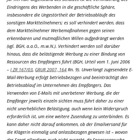
Eindringens des Werbenden in die geschäftliche Sphäre,
insbesondere die Ungestörtheit der Betriebsabläufe des
sonstigen Marktteilnehmers; es soll verhindert werden, dass
dem Marktteilnehmer Werbemaßnahmen gegen seinen
erkennbaren und mutmaßlichen Willen aufgedrängt werden
(vgl. BGH, a.a.O., m.w.N.). Verhindert werden soll darüber
hinaus, dass die belästigende Werbung zu einer Bindung von
Ressourcen des Empfängers führt (BGH, Urteil vom 1. Juni 2006
–
I ZR 167/03
,
GRUR 2007, 164
Rn. 9). Unverlangt zugesendete E-
Mail-Werbung erfolgt betriebsbezogen und beeinträchtigt den
Betriebsablauf im Unternehmen des Empfängers. Das
Verwenden von E-Mails mit unerbetener Werbung, die der
Empfänger jeweils einzeln sichten muss führt daher zu einer
nicht unerheblichen Belästigung, auch wenn kein Widerspruch
erforderlich ist, um eine weitere Zusendung zu unterbinden. Es
kann daher nicht darauf ankommen, ob der Emailversand für
die Klägerin einmalig und anlassbezogen gewesen ist – wovon
der Senat allerdings auch nicht ausgeht, da Sponsorensuche,