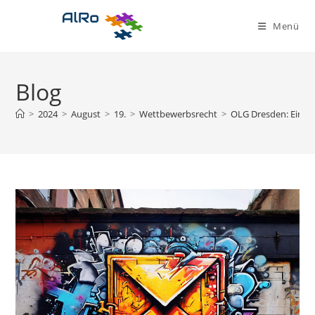
Zum
Inhalt
Menü
springen
Blog
>
2024
>
August
>
19.
>
Wettbewerbsrecht
>
OLG Dresden: Einma