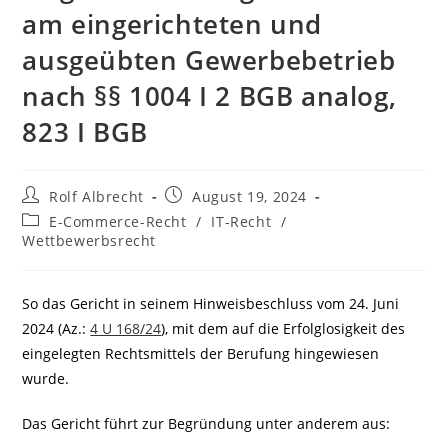
am eingerichteten und
ausgeübten Gewerbebetrieb
nach §§ 1004 I 2 BGB analog,
823 I BGB
Beitrags-
Beitrag
Rolf Albrecht
August 19, 2024
Autor:
veröffentlicht:
Beitrags-
E-Commerce-Recht
/
IT-Recht
/
Kategorie:
Wettbewerbsrecht
So das Gericht in seinem Hinweisbeschluss vom 24. Juni
2024 (Az.:
4 U 168/24
), mit dem auf die Erfolglosigkeit des
eingelegten Rechtsmittels der Berufung hingewiesen
wurde.
Das Gericht führt zur Begründung unter anderem aus: