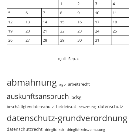
1
2
3
4
5
6
7
8
9
10
11
12
13
14
15
16
17
18
19
20
21
22
23
24
25
26
27
28
29
30
31
« Juli
Sep. »
abmahnung
arbeitsrecht
agb
auskunftsanspruch
bdsg
datenschutz
beschäftigtendatenschutz
betriebsrat
bewertung
datenschutz-grundverordnung
datenschutzrecht
dringlichkeitsvermutung
dringlichkeit