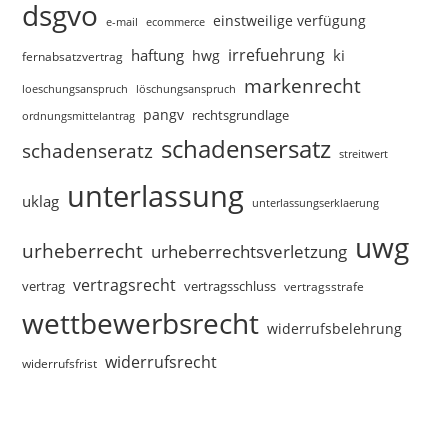
dsgvo
einstweilige verfügung
e-mail
ecommerce
irrefuehrung
haftung
ki
hwg
fernabsatzvertrag
markenrecht
loeschungsanspruch
löschungsanspruch
pangv
rechtsgrundlage
ordnungsmittelantrag
schadensersatz
schadenseratz
streitwert
unterlassung
uklag
unterlassungserklaerung
uwg
urheberrecht
urheberrechtsverletzung
vertragsrecht
vertragsschluss
vertrag
vertragsstrafe
wettbewerbsrecht
widerrufsbelehrung
widerrufsrecht
widerrufsfrist