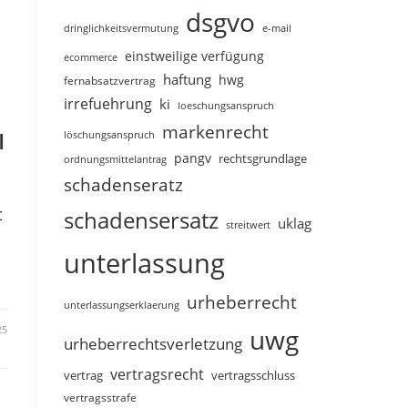
dsgvo
dringlichkeitsvermutung
e-mail
einstweilige verfügung
ecommerce
haftung
hwg
fernabsatzvertrag
irrefuehrung
ki
loeschungsanspruch
markenrecht
I
löschungsanspruch
pangv
rechtsgrundlage
ordnungsmittelantrag
schadenseratz
schadensersatz
C
uklag
streitwert
unterlassung
urheberrecht
unterlassungserklaerung
25
uwg
urheberrechtsverletzung
vertragsrecht
vertragsschluss
vertrag
vertragsstrafe