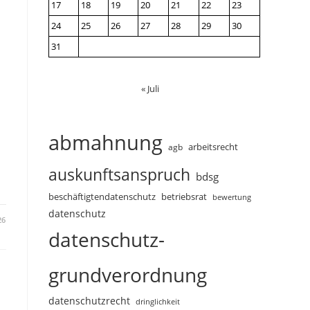
17
18
19
20
21
22
23
24
25
26
27
28
29
30
31
« Juli
abmahnung
arbeitsrecht
agb
d
auskunftsanspruch
bdsg
beschäftigtendatenschutz
betriebsrat
bewertung
datenschutz
26
datenschutz-
grundverordnung
datenschutzrecht
dringlichkeit