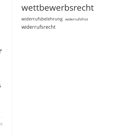
wettbewerbsrecht
widerrufsbelehrung
widerrufsfrist
widerrufsrecht
r
6
25