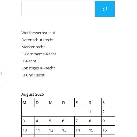
Wettbewerbsrecht
Datenschutzrecht
Markenrecht
E-Commerce-Recht
IT-Recht
Sonstiges IP-Recht
26
KI und Recht
August 2026
M
D
M
D
F
S
S
1
2
3
4
5
6
7
8
9
10
11
12
13
14
15
16