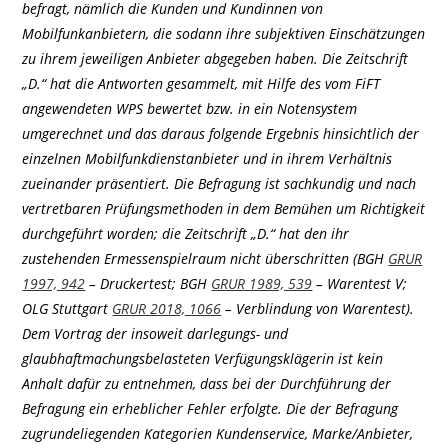
befragt, nämlich die Kunden und Kundinnen von
Mobilfunkanbietern, die sodann ihre subjektiven Einschätzungen
zu ihrem jeweiligen Anbieter abgegeben haben. Die Zeitschrift
„D.“ hat die Antworten gesammelt, mit Hilfe des vom FiFT
angewendeten WPS bewertet bzw. in ein Notensystem
umgerechnet und das daraus folgende Ergebnis hinsichtlich der
einzelnen Mobilfunkdienstanbieter und in ihrem Verhältnis
zueinander präsentiert. Die Befragung ist sachkundig und nach
vertretbaren Prüfungsmethoden in dem Bemühen um Richtigkeit
durchgeführt worden; die Zeitschrift „D.“ hat den ihr
zustehenden Ermessenspielraum nicht überschritten (BGH
GRUR
1997, 942
– Druckertest; BGH
GRUR 1989, 539
– Warentest V;
OLG Stuttgart
GRUR 2018, 1066
– Verblindung von Warentest).
Dem Vortrag der insoweit darlegungs- und
glaubhaftmachungsbelasteten Verfügungsklägerin ist kein
Anhalt dafür zu entnehmen, dass bei der Durchführung der
Befragung ein erheblicher Fehler erfolgte. Die der Befragung
zugrundeliegenden Kategorien Kundenservice, Marke/Anbieter,