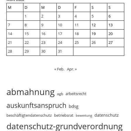
M
D
M
D
F
S
S
1
2
3
4
5
6
7
8
9
10
11
12
13
14
15
16
17
18
19
20
21
22
23
24
25
26
27
28
29
30
31
« Feb.
Apr. »
abmahnung
arbeitsrecht
agb
auskunftsanspruch
bdsg
datenschutz
beschäftigtendatenschutz
betriebsrat
bewertung
datenschutz-grundverordnung