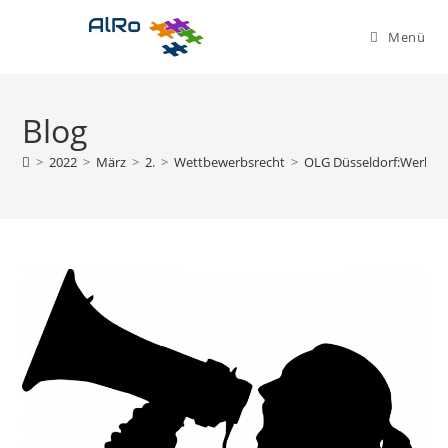
Zum
Inhalt
Menü
springen
Blog
>
2022
>
März
>
2.
>
Wettbewerbsrecht
>
OLG Düsseldorf:Werbun