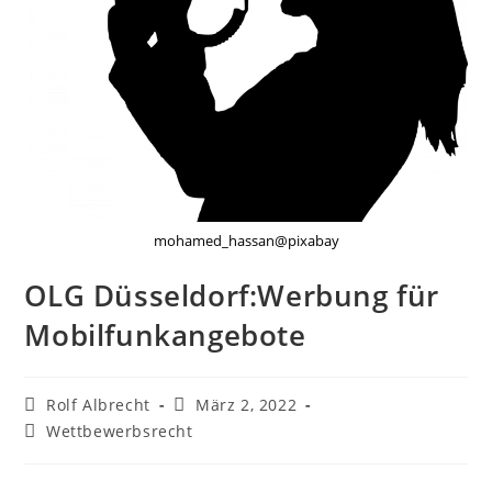
mohamed_hassan@pixabay
OLG Düsseldorf:Werbung für
Mobilfunkangebote
Beitrags-
Beitrag
Rolf Albrecht
März 2, 2022
Autor:
veröffentlicht:
Beitrags-
Wettbewerbsrecht
Kategorie: