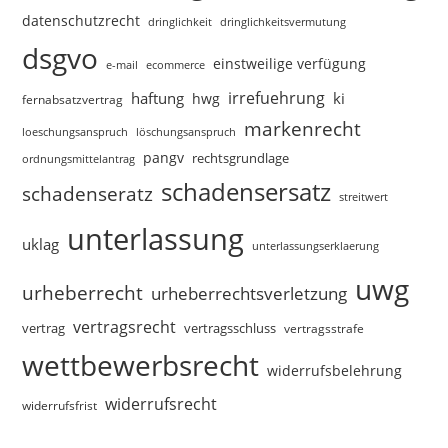
datenschutzrecht
dringlichkeitsvermutung
dringlichkeit
dsgvo
einstweilige verfügung
e-mail
ecommerce
irrefuehrung
haftung
ki
hwg
fernabsatzvertrag
markenrecht
loeschungsanspruch
löschungsanspruch
pangv
rechtsgrundlage
ordnungsmittelantrag
schadensersatz
schadenseratz
streitwert
unterlassung
uklag
unterlassungserklaerung
uwg
urheberrecht
urheberrechtsverletzung
vertragsrecht
vertragsschluss
vertrag
vertragsstrafe
wettbewerbsrecht
widerrufsbelehrung
widerrufsrecht
widerrufsfrist