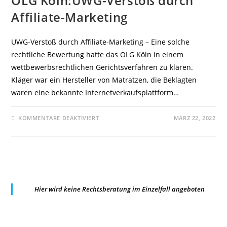
OLG Köln:UWG-Verstoß durch
Affiliate-Marketing
UWG-Verstoß durch Affiliate-Marketing – Eine solche
rechtliche Bewertung hatte das OLG Köln in einem
wettbewerbsrechtlichen Gerichtsverfahren zu klären.
Kläger war ein Hersteller von Matratzen, die Beklagten
waren eine bekannte Internetverkaufsplattform…
FÜR
KOMMENTARE DEAKTIVIERT
MÄRZ 22, 2022
OLG
KÖLN:UWG-
VERSTOSS D
URCH A
FFILIATE-M
ARKETING
Hier wird keine Rechtsberatung im Einzelfall angeboten