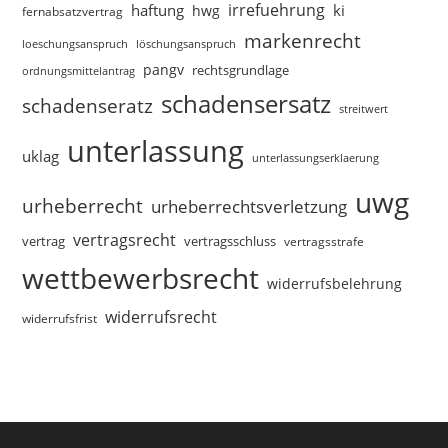
irrefuehrung
haftung
ki
hwg
fernabsatzvertrag
markenrecht
loeschungsanspruch
löschungsanspruch
pangv
rechtsgrundlage
ordnungsmittelantrag
schadensersatz
schadenseratz
streitwert
unterlassung
uklag
unterlassungserklaerung
uwg
urheberrecht
urheberrechtsverletzung
vertragsrecht
vertragsschluss
vertrag
vertragsstrafe
wettbewerbsrecht
widerrufsbelehrung
widerrufsrecht
widerrufsfrist