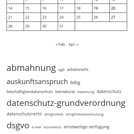
14
15
16
17
18
19
20
21
22
23
24
25
26
27
28
29
30
31
« Feb.
Apr. »
abmahnung
arbeitsrecht
agb
auskunftsanspruch
bdsg
datenschutz
beschäftigtendatenschutz
betriebsrat
bewertung
datenschutz-grundverordnung
datenschutzrecht
dringlichkeitsvermutung
dringlichkeit
dsgvo
einstweilige verfügung
e-mail
ecommerce