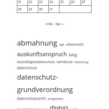
21
22
23
24
25
26
27
28
29
30
31
« Feb.
Apr. »
abmahnung
arbeitsrecht
agb
auskunftsanspruch
bdsg
beschäftigtendatenschutz
betriebsrat
bewertung
datenschutz
datenschutz-
grundverordnung
datenschutzrecht
dringlichkeit
dsgvo