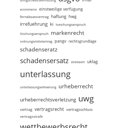
dringlichkeitsvermutung
e-mail
einstweilige verfügung
ecommerce
haftung
hwg
fernabsatzvertrag
irrefuehrung
ki
loeschungsanspruch
markenrecht
löschungsanspruch
pangv
rechtsgrundlage
ordnungsmittelantrag
schadenseratz
schadensersatz
uklag
streitwert
unterlassung
urheberrecht
unterlassungserklaerung
uwg
urheberrechtsverletzung
vertragsrecht
vertragsschluss
vertrag
vertragsstrafe
wettbewerbsrecht