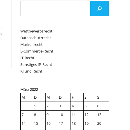
Wettbewerbsrecht
22
Datenschutzrecht
Markenrecht
E-Commerce-Recht
IT-Recht
Sonstiges IP-Recht
KI und Recht
März 2022
M
D
M
D
F
S
S
1
2
3
4
5
6
7
8
9
10
11
12
13
14
15
16
17
18
19
20