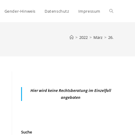
Website-
Gender-Hinweis
Datenschutz
Impressum
Suche
>
2022
>
März
>
26.
umschalten
Hier wird keine Rechtsberatung im Einzelfall
angeboten
Suche