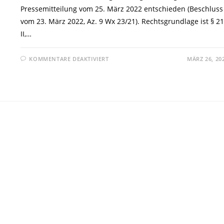
Pressemitteilung vom 25. März 2022 entschieden (Beschluss
vom 23. März 2022, Az. 9 Wx 23/21). Rechtsgrundlage ist § 21
II,…
FÜR
KOMMENTARE DEAKTIVIERT
MÄRZ 26, 20
OLG
SCHLESWIG:
FAKE-
ACCOUNT
RECHTFERTIGT
AUSKUNFTSANSPRUCH
GEGEN
SOCIAL
MEDIA
PLATTFORM