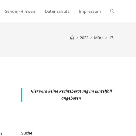
Website-
Gender-Hinweis
Datenschutz
Impressum
Suche
>
2022
>
März
>
17.
umschalten
Hier wird keine Rechtsberatung im Einzelfall
angeboten
Suche
n