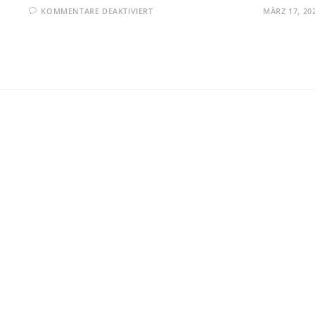
FÜR
KOMMENTARE DEAKTIVIERT
MÄRZ 17, 20
OLG
NÜRNBERG:VERWENDUNG
EINER
MARKE
IN
EINER
URL