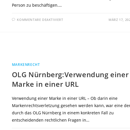
Person zu beschäftigen.…
FÜR
KOMMENTARE DEAKTIVIERT
MÄRZ 17, 20
VGH
MÜNCHEN:WASSERZÄHLER
MIT
FUNKFUNKTION
UND
DSGVO
MARKENRECHT
OLG Nürnberg:Verwendung einer
Marke in einer URL
Verwendung einer Marke in einer URL – Ob darin eine
Markenrechtsverletzung gesehen werden kann, war eine de
durch das OLG Nürnberg in einem konkreten Fall zu
entscheidenden rechtlichen Fragen in…