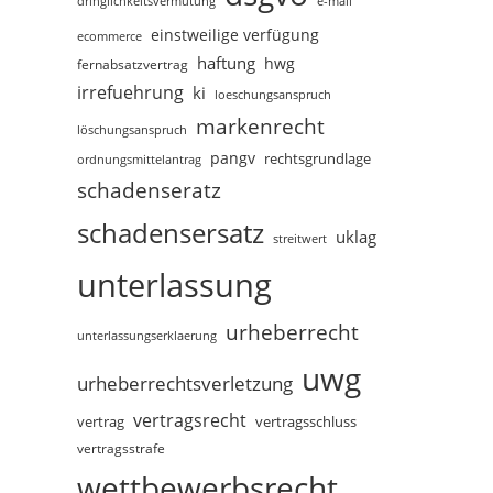
dringlichkeitsvermutung
e-mail
einstweilige verfügung
ecommerce
haftung
hwg
fernabsatzvertrag
irrefuehrung
ki
loeschungsanspruch
markenrecht
löschungsanspruch
pangv
rechtsgrundlage
ordnungsmittelantrag
schadenseratz
schadensersatz
uklag
streitwert
unterlassung
urheberrecht
unterlassungserklaerung
uwg
urheberrechtsverletzung
vertragsrecht
vertragsschluss
vertrag
vertragsstrafe
wettbewerbsrecht