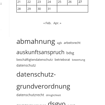
21
22
23
24
25
26
27
22
28
29
30
31
« Feb.
Apr. »
abmahnung
arbeitsrecht
agb
auskunftsanspruch
bdsg
beschäftigtendatenschutz
betriebsrat
bewertung
datenschutz
datenschutz-
grundverordnung
datenschutzrecht
dringlichkeit
dsgvo