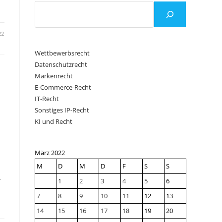
22
Wettbewerbsrecht
Datenschutzrecht
Markenrecht
E-Commerce-Recht
IT-Recht
Sonstiges IP-Recht
KI und Recht
März 2022
M
D
M
D
F
S
S
r
1
2
3
4
5
6
7
8
9
10
11
12
13
14
15
16
17
18
19
20