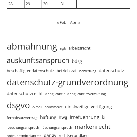
28
29
30
31
« Feb.
Apr. »
abmahnung
arbeitsrecht
agb
auskunftsanspruch
bdsg
datenschutz
beschäftigtendatenschutz
betriebsrat
bewertung
datenschutz-grundverordnung
datenschutzrecht
dringlichkeitsvermutung
dringlichkeit
dsgvo
einstweilige verfügung
e-mail
ecommerce
irrefuehrung
haftung
ki
hwg
fernabsatzvertrag
markenrecht
loeschungsanspruch
löschungsanspruch
pangv
rechtsgrundlage
ordnungsmittelantrag