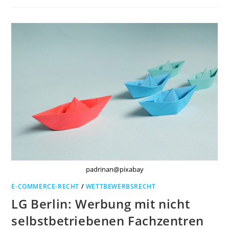
KÖLN:
RECHTSMISSBRAUCH
EINES
WETTBEWERBSVEREINS
padrinan@pixabay
E-COMMERCE-RECHT
/
WETTBEWERBSRECHT
LG Berlin: Werbung mit nicht
selbstbetriebenen Fachzentren