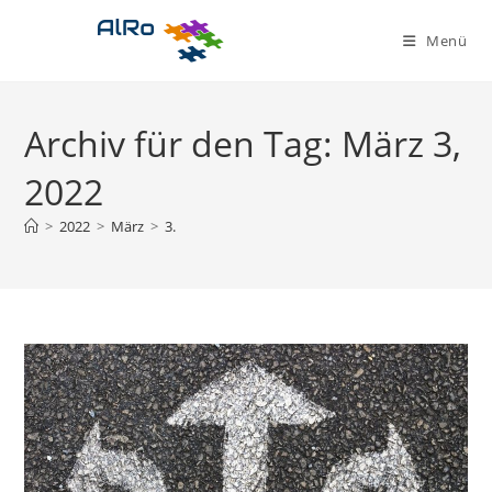
Zum
Inhalt
Menü
springen
Archiv für den Tag: März 3,
2022
>
2022
>
März
>
3.