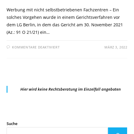
Werbung mit nicht selbstbetriebenen Fachzentren – Ein
solches Vorgehen wurde in einem Gerichtsverfahren vor
dem LG Berlin, in dem das Gericht am 30. November 2021
(Az.: 91 O 21/21) ein…
FÜR
KOMMENTARE DEAKTIVIERT
MÄRZ 3, 2022
LG
BERLIN:
WERBUNG
MIT
NICHT
SELBSTBETRIEBENEN
FACHZENTREN
Hier wird keine Rechtsberatung im Einzelfall angeboten
Suche