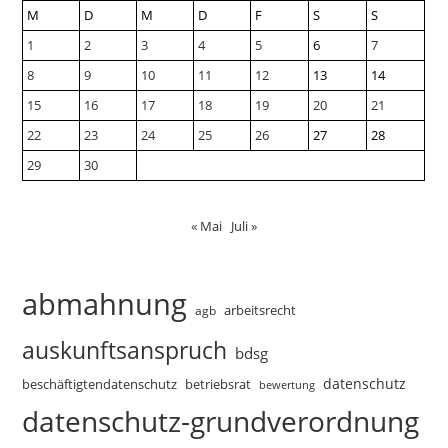
M
D
M
D
F
S
S
1
2
3
4
5
6
7
8
9
10
11
12
13
14
15
16
17
18
19
20
21
22
23
24
25
26
27
28
29
30
« Mai
Juli »
abmahnung
arbeitsrecht
agb
auskunftsanspruch
bdsg
datenschutz
beschäftigtendatenschutz
betriebsrat
bewertung
datenschutz-grundverordnung