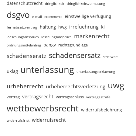
datenschutzrecht
dringlichkeitsvermutung
dringlichkeit
dsgvo
einstweilige verfügung
e-mail
ecommerce
irrefuehrung
haftung
ki
hwg
fernabsatzvertrag
markenrecht
loeschungsanspruch
löschungsanspruch
pangv
rechtsgrundlage
ordnungsmittelantrag
schadensersatz
schadenseratz
streitwert
unterlassung
uklag
unterlassungserklaerung
uwg
urheberrecht
urheberrechtsverletzung
vertragsrecht
vertragsschluss
vertrag
vertragsstrafe
wettbewerbsrecht
widerrufsbelehrung
widerrufsrecht
widerrufsfrist