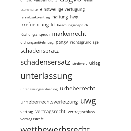
dringlichkeitsvermutung
e-mail
einstweilige verfügung
ecommerce
haftung
hwg
fernabsatzvertrag
irrefuehrung
ki
loeschungsanspruch
markenrecht
löschungsanspruch
pangv
rechtsgrundlage
ordnungsmittelantrag
schadenseratz
schadensersatz
uklag
streitwert
unterlassung
urheberrecht
unterlassungserklaerung
uwg
urheberrechtsverletzung
vertragsrecht
vertragsschluss
vertrag
vertragsstrafe
wettbewerbsrecht