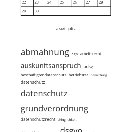
22
23
24
25
26
27
28
29
30
« Mai
Juli »
abmahnung
arbeitsrecht
agb
auskunftsanspruch
bdsg
beschäftigtendatenschutz
betriebsrat
bewertung
datenschutz
datenschutz-
grundverordnung
datenschutzrecht
dringlichkeit
dsgvo