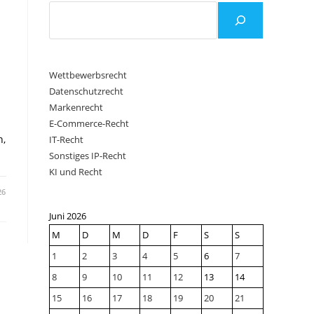
Wettbewerbsrecht
Datenschutzrecht
Markenrecht
E-Commerce-Recht
n,
IT-Recht
Sonstiges IP-Recht
KI und Recht
26
Juni 2026
M
D
M
D
F
S
S
1
2
3
4
5
6
7
8
9
10
11
12
13
14
15
16
17
18
19
20
21