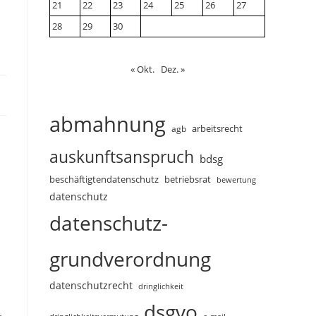
21
22
23
24
25
26
27
28
29
30
« Okt.
Dez. »
abmahnung
arbeitsrecht
agb
auskunftsanspruch
bdsg
beschäftigtendatenschutz
betriebsrat
bewertung
datenschutz
datenschutz-
grundverordnung
datenschutzrecht
dringlichkeit
dsgvo