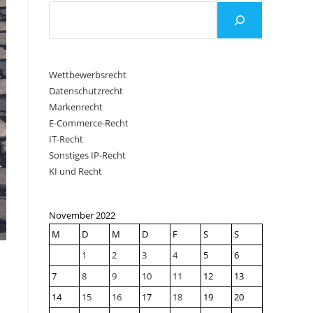
Wettbewerbsrecht
Datenschutzrecht
Markenrecht
E-Commerce-Recht
IT-Recht
Sonstiges IP-Recht
KI und Recht
November 2022
M
D
M
D
F
S
S
1
2
3
4
5
6
7
8
9
10
11
12
13
14
15
16
17
18
19
20