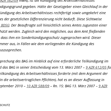
 AZR 562/09
mwN), ist die Kündigung des Arbeitsverhältnisses
 Kündigungsgrund gegeben. Hätte der Gesetzgeber einen Gleichlauf in der
 Kündigung des Arbeitsverhältnisses rechtfertigt sowie umgekehrt eine
es der gesetzlichen Differenzierung nicht bedurft. Diese Sichtweise
4 BDSG
: Der Beauftragte soll hinsichtlich seines Amtes zugunsten einer
hützt werden. Zugleich wird den möglichen, aus dem Amt fließenden
, dass ihm ein Sonderkündigungsschutz zugesprochen wird. Dieser
ammer aus, in Fällen wie dem vorliegenden die Kündigung des
auszusprechen.
sprechung des BAG im Hinblick auf eine erforderliche Teilkündigung im
d das BAG in seiner Entscheidung vom 13. März 2007 –
9 AZR 612/05
fü
eilkündigung des Arbeitsverhältnisses forderte (mit dem Argument der
 die arbeitsvertraglichen Pflichten), hat es an dieser Auffassung in
September 2010 –
10 AZR 588/09
– Rn. 15; BAG 13. März 2007 –
9 AZR
SCHUTZ