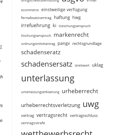
dringlichkeitsvermutung
e-mail
ie
einstweilige verfügung
ecommerce
n
haftung
hwg
fernabsatzvertrag
irrefuehrung
ki
loeschungsanspruch
markenrecht
löschungsanspruch
pangv
rechtsgrundlage
ordnungsmittelantrag
 1
schadenseratz
r
schadensersatz
uklag
streitwert
unterlassung
ch
urheberrecht
unterlassungserklaerung
uwg
urheberrechtsverletzung
es
vertragsrecht
vertragsschluss
vertrag
on
vertragsstrafe
wettbewerbsrecht