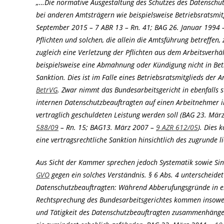
„…Die normative Ausgestaltung des Schutzes des Datenschu
bei anderen Amtsträgern wie beispielsweise Betriebsratsmit
September 2015 – 7 ABR 13 – Rn. 41; BAG 26. Januar 1994
Pflichten und solchen, die allein die Amtsführung betreffen, 
zugleich eine Verletzung der Pflichten aus dem Arbeitsverhä
beispielsweise eine Abmahnung oder Kündigung nicht in Betr
Sanktion. Dies ist im Falle eines Betriebsratsmitglieds der 
BetrVG
. Zwar nimmt das Bundesarbeitsgericht in ebenfalls 
internen Datenschutzbeauftragten auf einen Arbeitnehmer in
vertraglich geschuldeten Leistung werden soll (BAG 23. Mä
588/09
– Rn. 15; BAG13. März 2007 –
9 AZR 612/05
). Dies 
eine vertragsrechtliche Sanktion hinsichtlich des zugrunde l
Aus Sicht der Kammer sprechen jedoch Systematik sowie Si
GVO
gegen ein solches Verständnis. § 6 Abs. 4 unterscheide
Datenschutzbeauftragten: Während Abberufungsgründe in
Rechtsprechung des Bundesarbeitsgerichtes kommen insoweit
und Tätigkeit des Datenschutzbeauftragten zusammenhänge