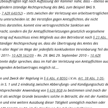
tzbeauftragten legt nach Auffassung der Kammer nahe, dass – ebenso w
gliedern (ständige Rechtsprechung des BAG, zum Beispiel BAG 9.
 –
7 AZR 640/92
) – stets zwischen der Verletzung von arbeitsvertragliche
zu unterscheiden ist. Bei Verstößen gegen Amtspflichten, die nicht
ltnis darstellen, kommt eine vertragsrechtliche Sanktion wie
acht, sondern die für Amtspflichtverletzungen gesetzlich vorgesehene
Antrag auf Ausschluss eines Mitglieds aus den Betriebsrat nach
§ 23 Abs.
ständiger Rechtsprechung an, dass die Übertragung des Amtes des
 aller Regel im Wege der jedenfalls konkludenten Vereinbarung Teil de
rz 2011–
10 AZR 562/09
– Rn. 29; BAG 29. September 2010 –
10 AZR
könnte dafür sprechen, dass im Fall der Verletzung von Amtspflichten au
iegenden Arbeitsvertrages möglich ist….
nn und Zweck der Regelung in
§ 6 Abs. 4 BDSG
i.V.m.
Art. 38 Abs. 3 DS-
t in S. 1 und 2 eindeutig zwischen Abberufungs- und Kündigungsschutz d
 entsprechender Anwendung von
§ 626 BGB
zu bestimmen sind (nach der
 als wichtige Gründe besonders solche in Betracht, die mit der Funkti
n und eine weitere Ausübung dieser Tätigkeit unmöglich machen oder