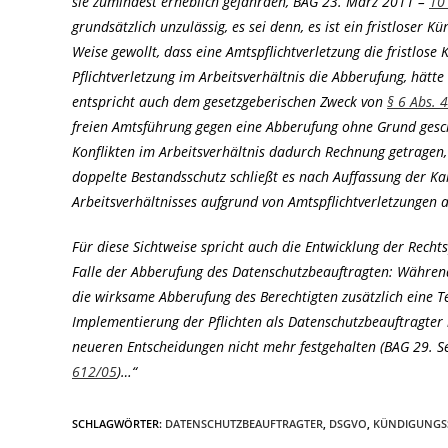
sie zumindest erheblich gefährden, BAG 23. März 2011 –
10
grundsätzlich unzulässig, es sei denn, es ist ein fristloser
Weise gewollt, dass eine Amtspflichtverletzung die fristlose
Pflichtverletzung im Arbeitsverhältnis die Abberufung, hätte 
entspricht auch dem gesetzgeberischen Zweck von
§ 6 Abs. 
freien Amtsführung gegen eine Abberufung ohne Grund gesc
Konflikten im Arbeitsverhältnis dadurch Rechnung getragen
doppelte Bestandsschutz schließt es nach Auffassung der K
Arbeitsverhältnisses aufgrund von Amtspflichtverletzungen 
Für diese Sichtweise spricht auch die Entwicklung der Recht
Falle der Abberufung des Datenschutzbeauftragten: Währen
die wirksame Abberufung des Berechtigten zusätzlich eine T
Implementierung der Pflichten als Datenschutzbeauftragter in
neueren Entscheidungen nicht mehr festgehalten (BAG 29. 
612/05
)…“
SCHLAGWÖRTER
:
DATENSCHUTZBEAUFTRAGTER
,
DSGVO
,
KÜNDIGUNGS