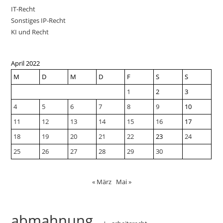
IT-Recht
Sonstiges IP-Recht
KI und Recht
April 2022
M
D
M
D
F
S
S
1
2
3
4
5
6
7
8
9
10
11
12
13
14
15
16
17
18
19
20
21
22
23
24
25
26
27
28
29
30
« März
Mai »
abmahnung