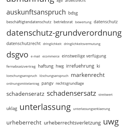
arbeitsrecht
agb
auskunftsanspruch
bdsg
datenschutz
beschäftigtendatenschutz
betriebsrat
bewertung
datenschutz-grundverordnung
datenschutzrecht
dringlichkeitsvermutung
dringlichkeit
dsgvo
einstweilige verfügung
e-mail
ecommerce
irrefuehrung
haftung
ki
hwg
fernabsatzvertrag
markenrecht
loeschungsanspruch
löschungsanspruch
pangv
rechtsgrundlage
ordnungsmittelantrag
schadensersatz
schadenseratz
streitwert
unterlassung
uklag
unterlassungserklaerung
uwg
urheberrecht
urheberrechtsverletzung