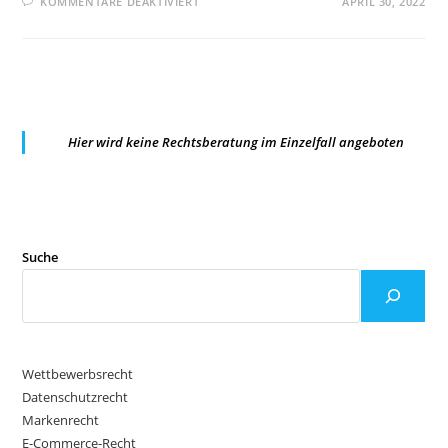
FÜR
KOMMENTARE DEAKTIVIERT
APRIL 30, 2022
EUGH:VERBRAUCHERSCHUTZVERB
KÖNNEN
VERBANDSKLAGEN
GEGEN
DATENSCHUTZVERLETZUNGEN
ERHEBEN
Hier wird keine Rechtsberatung im Einzelfall angeboten
Suche
Wettbewerbsrecht
Datenschutzrecht
Markenrecht
E-Commerce-Recht