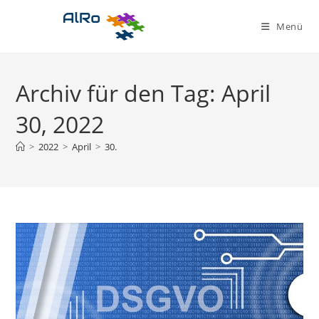
Zum
Inhalt
Menü
springen
Archiv für den Tag: April
30, 2022
>
2022
>
April
>
30.