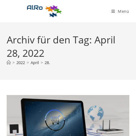
Zum
Inhalt
Menü
springen
Archiv für den Tag: April
28, 2022
>
2022
>
April
>
28.