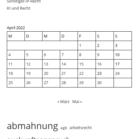
Sonstiges IP-Recht
KI und Recht
April 2022
M
D
M
D
F
S
S
1
2
3
4
5
6
7
8
9
10
11
12
13
14
15
16
17
18
19
20
21
22
23
24
25
26
27
28
29
30
« März
Mai »
abmahnung
arbeitsrecht
agb