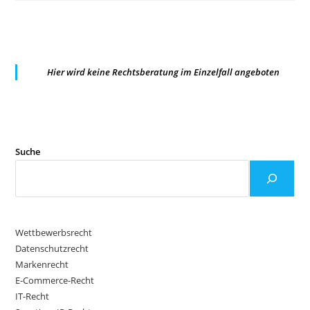
II:FEHLENDER
UMSATZSTEUERHINWEIS
IM
E-
COMMERCE
Hier wird keine Rechtsberatung im Einzelfall angeboten
Suche
Wettbewerbsrecht
Datenschutzrecht
Markenrecht
E-Commerce-Recht
IT-Recht