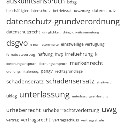
auskunftsanspruch
bdsg
datenschutz
beschäftigtendatenschutz
betriebsrat
bewertung
datenschutz-grundverordnung
datenschutzrecht
dringlichkeitsvermutung
dringlichkeit
dsgvo
einstweilige verfügung
e-mail
ecommerce
irrefuehrung
haftung
ki
hwg
fernabsatzvertrag
markenrecht
loeschungsanspruch
löschungsanspruch
pangv
rechtsgrundlage
ordnungsmittelantrag
schadensersatz
schadenseratz
streitwert
unterlassung
uklag
unterlassungserklaerung
uwg
urheberrecht
urheberrechtsverletzung
vertragsrecht
vertragsschluss
vertrag
vertragsstrafe