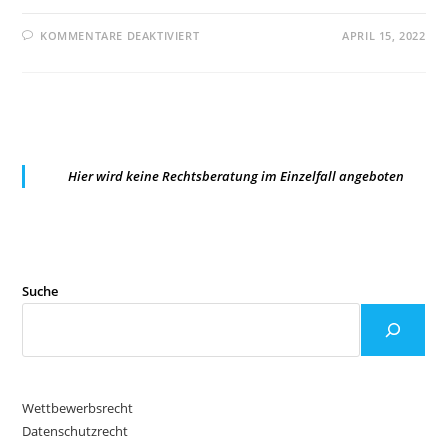
FÜR
KOMMENTARE DEAKTIVIERT
APRIL 15, 2022
EUGH:WIDERRUFSRECHT
BEI
ONLINE-
KAUF
VON
KONZERTKARTE
ÜBER
VERMITTLER
Hier wird keine Rechtsberatung im Einzelfall angeboten
Suche
Wettbewerbsrecht
Datenschutzrecht