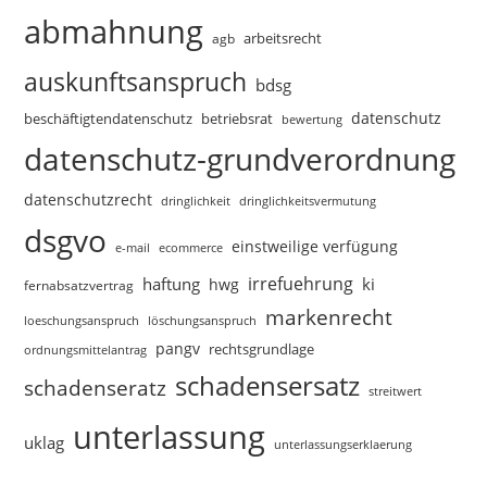
abmahnung
arbeitsrecht
agb
auskunftsanspruch
bdsg
datenschutz
beschäftigtendatenschutz
betriebsrat
bewertung
datenschutz-grundverordnung
datenschutzrecht
dringlichkeitsvermutung
dringlichkeit
dsgvo
einstweilige verfügung
e-mail
ecommerce
irrefuehrung
haftung
ki
hwg
fernabsatzvertrag
markenrecht
loeschungsanspruch
löschungsanspruch
pangv
rechtsgrundlage
ordnungsmittelantrag
schadensersatz
schadenseratz
streitwert
unterlassung
uklag
unterlassungserklaerung