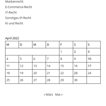
Markenrecht
E-Commerce-Recht
IT-Recht
Sonstiges IP-Recht
KI und Recht
April 2022
M
D
M
D
F
S
S
1
2
3
4
5
6
7
8
9
10
11
12
13
14
15
16
17
18
19
20
21
22
23
24
25
26
27
28
29
30
« März
Mai »