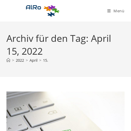
Zum
Inhalt
Menü
springen
Archiv für den Tag: April
15, 2022
>
2022
>
April
>
15.