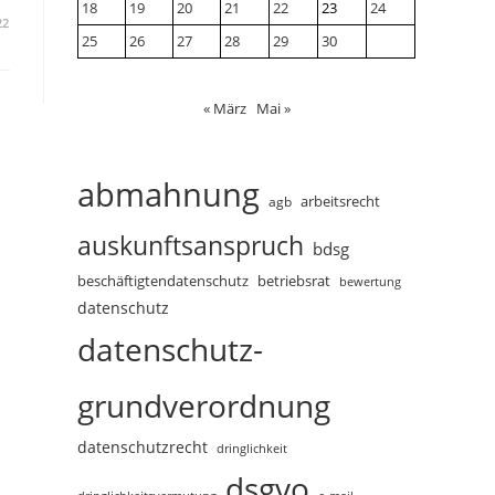
18
19
20
21
22
23
24
22
25
26
27
28
29
30
« März
Mai »
abmahnung
arbeitsrecht
agb
auskunftsanspruch
bdsg
beschäftigtendatenschutz
betriebsrat
bewertung
datenschutz
datenschutz-
grundverordnung
datenschutzrecht
dringlichkeit
dsgvo