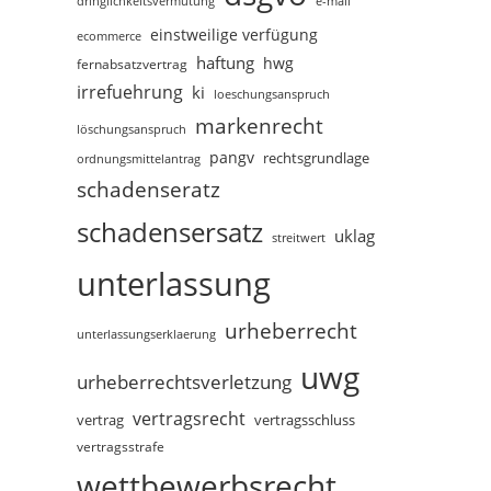
dringlichkeitsvermutung
e-mail
einstweilige verfügung
ecommerce
haftung
hwg
fernabsatzvertrag
irrefuehrung
ki
loeschungsanspruch
markenrecht
löschungsanspruch
pangv
rechtsgrundlage
ordnungsmittelantrag
schadenseratz
schadensersatz
uklag
streitwert
unterlassung
urheberrecht
unterlassungserklaerung
uwg
urheberrechtsverletzung
vertragsrecht
vertragsschluss
vertrag
vertragsstrafe
wettbewerbsrecht