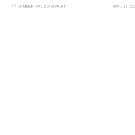
FÜR
KOMMENTARE DEAKTIVIERT
APRIL 26, 20
OLG
HAMBURG:
ANGABE
„NUR
NOCH
WENIGE
AUF
LAGER“
KANN
IRREFÜHREND
SEIN