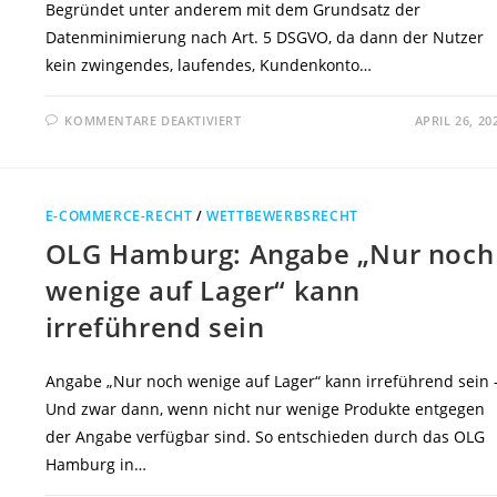
Begründet unter anderem mit dem Grundsatz der
Datenminimierung nach Art. 5 DSGVO, da dann der Nutzer
kein zwingendes, laufendes, Kundenkonto…
FÜR
KOMMENTARE DEAKTIVIERT
APRIL 26, 20
DATENSCHUTZKONFERENZ:
E-
COMMERCE-
ANBIETER
MÜSSEN
BESTELLUNG
E-COMMERCE-RECHT
/
WETTBEWERBSRECHT
ÜBER
GASTZUGANG
OLG Hamburg: Angabe „Nur noch
ERMÖGLICHEN
wenige auf Lager“ kann
irreführend sein
Angabe „Nur noch wenige auf Lager“ kann irreführend sein 
Und zwar dann, wenn nicht nur wenige Produkte entgegen
der Angabe verfügbar sind. So entschieden durch das OLG
Hamburg in…