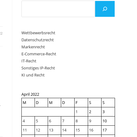
Wettbewerbsrecht
22
Datenschutzrecht
Markenrecht
E-Commerce-Recht
IT-Recht
Sonstiges IP-Recht
KI und Recht
April 2022
M
D
M
D
F
S
S
-
1
2
3
4
5
6
7
8
9
10
11
12
13
14
15
16
17