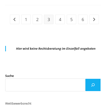
1
2
3
4
5
6
Zur vorherigen Seite
Zur näc
Hier wird keine Rechtsberatung im Einzelfall angeboten
Suche
Wettbewerbsrecht