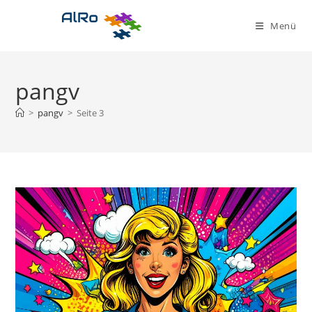
Zum
Inhalt
Menü
springen
pangv
>
pangv
>
Seite 3