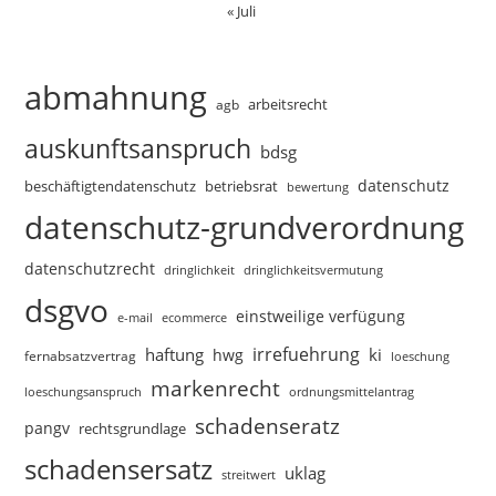
« Juli
abmahnung
arbeitsrecht
agb
auskunftsanspruch
bdsg
datenschutz
beschäftigtendatenschutz
betriebsrat
bewertung
datenschutz-grundverordnung
datenschutzrecht
dringlichkeitsvermutung
dringlichkeit
dsgvo
einstweilige verfügung
e-mail
ecommerce
irrefuehrung
haftung
ki
hwg
fernabsatzvertrag
loeschung
markenrecht
loeschungsanspruch
ordnungsmittelantrag
schadenseratz
pangv
rechtsgrundlage
schadensersatz
uklag
streitwert