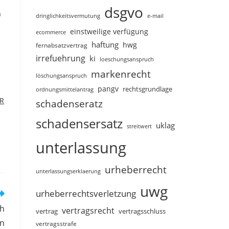
dsgvo
n
dringlichkeitsvermutung
e-mail
einstweilige verfügung
ecommerce
haftung
hwg
fernabsatzvertrag
irrefuehrung
ki
loeschungsanspruch
markenrecht
löschungsanspruch
pangv
rechtsgrundlage
ordnungsmittelantrag
sR
schadenseratz
schadensersatz
uklag
streitwert
unterlassung
urheberrecht
unterlassungserklaerung
uwg
urheberrechtsverletzung
ch
vertragsrecht
vertragsschluss
vertrag
on
vertragsstrafe