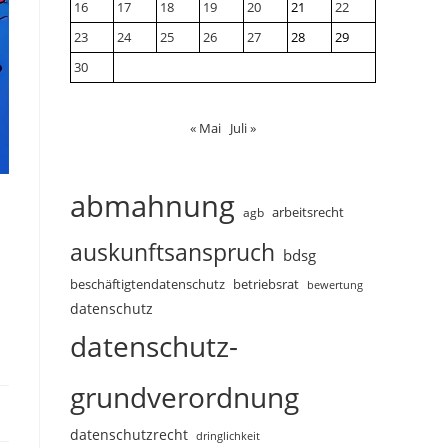
16
17
18
19
20
21
22
23
24
25
26
27
28
29
30
« Mai
Juli »
abmahnung
arbeitsrecht
agb
auskunftsanspruch
bdsg
beschäftigtendatenschutz
betriebsrat
bewertung
datenschutz
datenschutz-
grundverordnung
datenschutzrecht
dringlichkeit