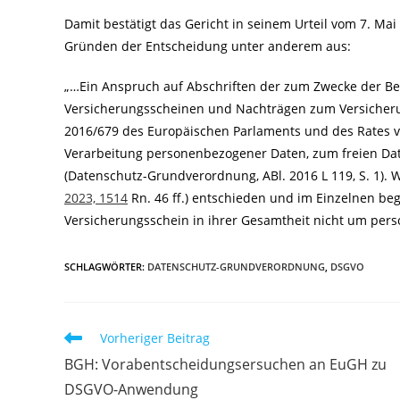
Damit bestätigt das Gericht in seinem Urteil vom 7. Mai
Gründen der Entscheidung unter anderem aus:
„…Ein Anspruch auf Abschriften der zum Zwecke der Be
Versicherungsscheinen und Nachträgen zum Versicheru
2016/679 des Europäischen Parlaments und des Rates vo
Verarbeitung personenbezogener Daten, zum freien Dat
(Datenschutz-Grundverordnung, ABl. 2016 L 119, S. 1). 
2023, 1514
Rn. 46 ff.) entschieden und im Einzelnen be
Versicherungsschein in ihrer Gesamtheit nicht um pe
SCHLAGWÖRTER
:
DATENSCHUTZ-GRUNDVERORDNUNG
,
DSGVO
Weitere
Vorheriger Beitrag
Artikel
BGH: Vorabentscheidungsersuchen an EuGH zu
ansehen
DSGVO-Anwendung