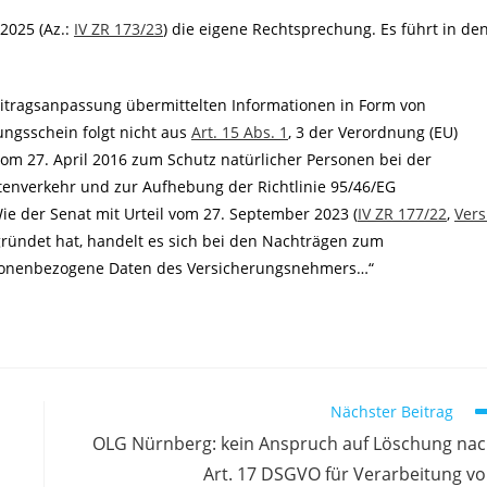
 2025 (Az.:
IV ZR 173/23
) die eigene Rechtsprechung. Es führt in de
itragsanpassung übermittelten Informationen in Form von
ngsschein folgt nicht aus
Art. 15 Abs. 1
, 3 der Verordnung (EU)
m 27. April 2016 zum Schutz natürlicher Personen bei der
enverkehr und zur Aufhebung der Richtlinie 95/46/EG
Wie der Senat mit Urteil vom 27. September 2023 (
IV ZR 177/22
,
Ver
gründet hat, handelt es sich bei den Nachträgen zum
rsonenbezogene Daten des Versicherungsnehmers…“
Nächster Beitrag
OLG Nürnberg: kein Anspruch auf Löschung na
Art. 17 DSGVO für Verarbeitung v