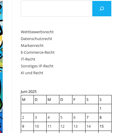
Wettbewerbsrecht
Datenschutzrecht
Markenrecht
E-Commerce-Recht
IT-Recht
Sonstiges IP-Recht
KI und Recht
Juni 2025
M
D
M
D
F
S
S
1
2
3
4
5
6
7
8
9
10
11
12
13
14
15