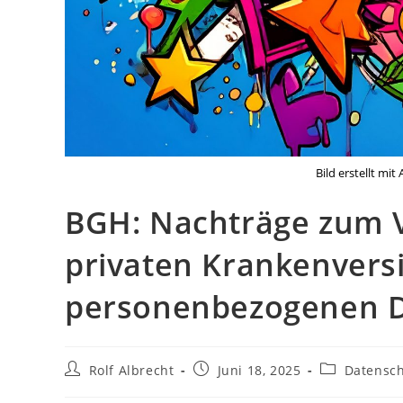
Bild erstellt mi
BGH: Nachträge zum V
privaten Krankenvers
personenbezogenen D
Beitrags-
Beitrag
Beitrags-
Rolf Albrecht
Juni 18, 2025
Datensch
Autor:
veröffentlicht:
Kategorie: