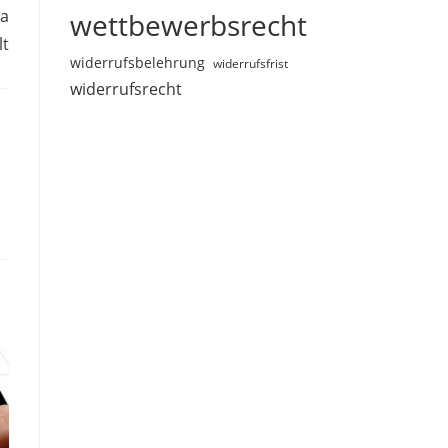
da
wettbewerbsrecht
lt
widerrufsbelehrung
widerrufsfrist
widerrufsrecht