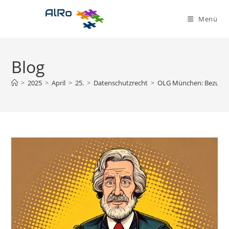
Zum
Inhalt
Menü
springen
Blog
>
2025
>
April
>
25.
>
Datenschutzrecht
>
OLG München: Bezugnah