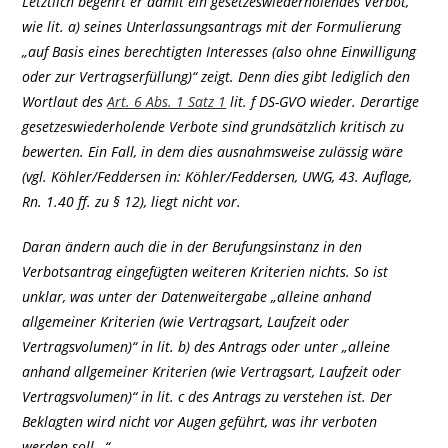
Letztlich begehrt er damit ein gesetzeswiederholendes Verbot,
wie lit. a) seines Unterlassungsantrags mit der Formulierung
„auf Basis eines berechtigten Interesses (also ohne Einwilligung
oder zur Vertragserfüllung)“ zeigt. Denn dies gibt lediglich den
Wortlaut des
Art. 6 Abs. 1 Satz 1
lit. f DS-GVO wieder. Derartige
gesetzeswiederholende Verbote sind grundsätzlich kritisch zu
bewerten. Ein Fall, in dem dies ausnahmsweise zulässig wäre
(vgl. Köhler/Feddersen in: Köhler/Feddersen, UWG, 43. Auflage,
Rn. 1.40 ff. zu § 12), liegt nicht vor.
Daran ändern auch die in der Berufungsinstanz in den
Verbotsantrag eingefügten weiteren Kriterien nichts. So ist
unklar, was unter der Datenweitergabe „alleine anhand
allgemeiner Kriterien (wie Vertragsart, Laufzeit oder
Vertragsvolumen)“ in lit. b) des Antrags oder unter „alleine
anhand allgemeiner Kriterien (wie Vertragsart, Laufzeit oder
Vertragsvolumen)“ in lit. c des Antrags zu verstehen ist. Der
Beklagten wird nicht vor Augen geführt, was ihr verboten
werden soll…“