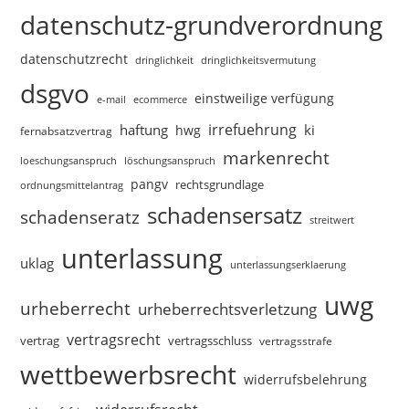
datenschutz-grundverordnung
datenschutzrecht
dringlichkeitsvermutung
dringlichkeit
dsgvo
einstweilige verfügung
e-mail
ecommerce
irrefuehrung
haftung
ki
hwg
fernabsatzvertrag
markenrecht
loeschungsanspruch
löschungsanspruch
pangv
rechtsgrundlage
ordnungsmittelantrag
schadensersatz
schadenseratz
streitwert
unterlassung
uklag
unterlassungserklaerung
uwg
urheberrecht
urheberrechtsverletzung
vertragsrecht
vertragsschluss
vertrag
vertragsstrafe
wettbewerbsrecht
widerrufsbelehrung