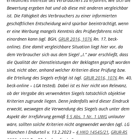
erhebliches Interesse des Verbrauchers zu erfahren, wie sich die
Bewertung ergeben hat und ob diese mit anderen vergleichbar
ist. Die Fähigkeit des Verbrauchers zu einer informierten
geschäftlichen Entscheidung wird spürbar beeinträchtigt, wenn
er eine Werbung mangels Kenntnis des Prüfverfahrens nicht
einordnen kann (vgl. BGH,
GRUR 2016, 1076
Rn. 17, beck-
online). Eine damit vergleichbare Situation liegt hier vor, da
dem Verbraucher sich aus dem Siegel „I.“ zwar erschließt, dass
die Qualität der Dienstleistungen der Beklagten geprüft worden
sind, nicht aber, anhand welcher Kriterien diese Prüfung bzw.
die Erteilung des Siegels erfolgt ist (vgl.
GRUR 2016, 1076
Rn. 40,
beck-online – LGA tested). Dabei ist es hier nicht von Relevanz,
ob der Vergabe des verwendeten Siegels tatsächlich objektive
Kriterien zugrunde liegen. Denn jedenfalls wird dieser Eindruck
erweckt, weswegen die Verwendung des Siegels auch unter dem
Aspekt der Irreführung gemäß
§ 5 Abs. 1 Nr. 1 UWG
unlauter
wäre, sollten solche Kriterien nicht angewendet werden (vgl. LG
München I Endurteil v. 13.2.2023 –
4 HKO 14545/21
,
GRUR-RS