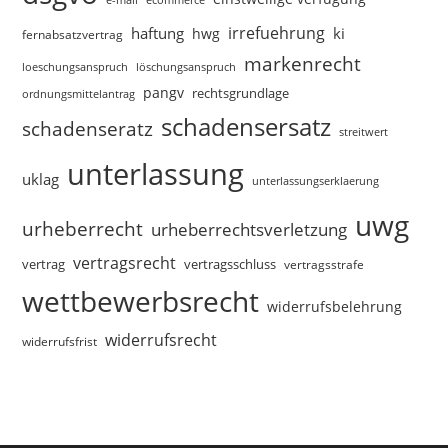
irrefuehrung
haftung
ki
hwg
fernabsatzvertrag
markenrecht
loeschungsanspruch
löschungsanspruch
pangv
rechtsgrundlage
ordnungsmittelantrag
schadensersatz
schadenseratz
streitwert
unterlassung
uklag
unterlassungserklaerung
uwg
urheberrecht
urheberrechtsverletzung
vertragsrecht
vertragsschluss
vertrag
vertragsstrafe
wettbewerbsrecht
widerrufsbelehrung
widerrufsrecht
widerrufsfrist