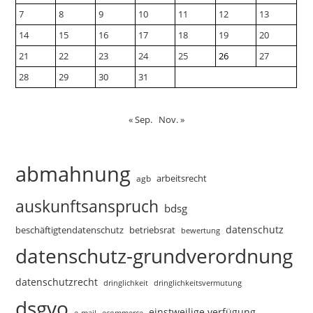
7
8
9
10
11
12
13
14
15
16
17
18
19
20
21
22
23
24
25
26
27
28
29
30
31
« Sep.
Nov. »
abmahnung
arbeitsrecht
agb
auskunftsanspruch
bdsg
datenschutz
beschäftigtendatenschutz
betriebsrat
bewertung
datenschutz-grundverordnung
datenschutzrecht
dringlichkeitsvermutung
dringlichkeit
dsgvo
einstweilige verfügung
e-mail
ecommerce