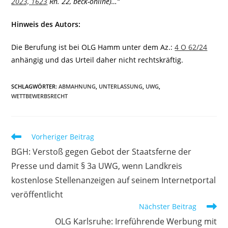
2023, 1623
Rn. 22, beck-online)…“
Hinweis des Autors:
Die Berufung ist bei OLG Hamm unter dem Az.:
4 O 62/24
anhängig und das Urteil daher nicht rechtskräftig.
SCHLAGWÖRTER
:
ABMAHNUNG
,
UNTERLASSUNG
,
UWG
,
WETTBEWERBSRECHT
Weitere
Vorheriger Beitrag
Artikel
BGH: Verstoß gegen Gebot der Staatsferne der
ansehen
Presse und damit § 3a UWG, wenn Landkreis
kostenlose Stellenanzeigen auf seinem Internetportal
veröffentlicht
Nächster Beitrag
OLG Karlsruhe: Irreführende Werbung mit