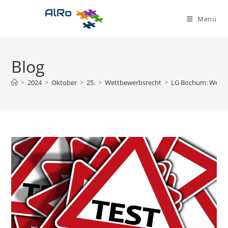
Zum
Inhalt
Menü
springen
Blog
>
2024
>
Oktober
>
25.
>
Wettbewerbsrecht
>
LG Bochum: Werbung