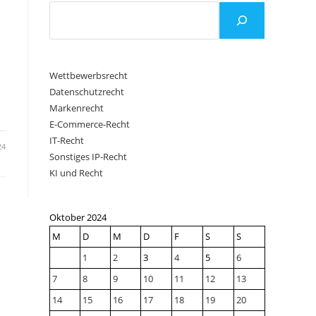
Wettbewerbsrecht
Datenschutzrecht
Markenrecht
E-Commerce-Recht
IT-Recht
24
Sonstiges IP-Recht
KI und Recht
Oktober 2024
M
D
M
D
F
S
S
1
2
3
4
5
6
7
8
9
10
11
12
13
14
15
16
17
18
19
20