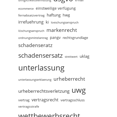
dringlichkeitsvermutung
e-mail
einstweilige verfügung
ecommerce
haftung
hwg
fernabsatzvertrag
irrefuehrung
ki
loeschungsanspruch
markenrecht
löschungsanspruch
pangv
rechtsgrundlage
ordnungsmittelantrag
schadenseratz
schadensersatz
uklag
streitwert
unterlassung
urheberrecht
unterlassungserklaerung
uwg
urheberrechtsverletzung
vertragsrecht
vertragsschluss
vertrag
vertragsstrafe
wettbewerbsrecht