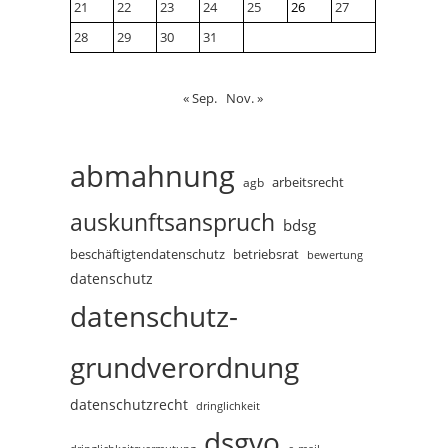
21
22
23
24
25
26
27
28
29
30
31
« Sep.
Nov. »
abmahnung
arbeitsrecht
agb
auskunftsanspruch
bdsg
beschäftigtendatenschutz
betriebsrat
bewertung
datenschutz
datenschutz-
grundverordnung
datenschutzrecht
dringlichkeit
dsgvo