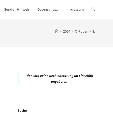
Website-
Gender-Hinweis
Datenschutz
Impressum
Suche
>
2024
>
Oktober
>
8.
umschalten
Hier wird keine Rechtsberatung im Einzelfall
angeboten
r
Suche