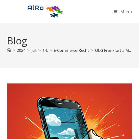
Zum
Inhalt
Menü
springen
Blog
>
2024
>
Juli
>
14.
>
E-Commerce-Recht
>
OLG Frankfurt a.M.: Ve