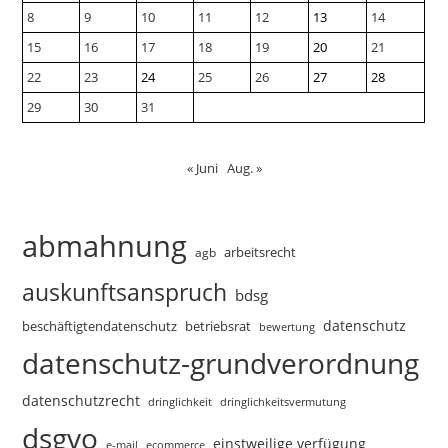
8
9
10
11
12
13
14
15
16
17
18
19
20
21
22
23
24
25
26
27
28
29
30
31
« Juni
Aug. »
abmahnung
arbeitsrecht
agb
auskunftsanspruch
bdsg
datenschutz
beschäftigtendatenschutz
betriebsrat
bewertung
datenschutz-grundverordnung
datenschutzrecht
dringlichkeitsvermutung
dringlichkeit
dsgvo
einstweilige verfügung
e-mail
ecommerce