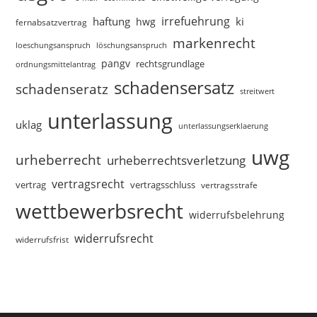
irrefuehrung
haftung
ki
hwg
fernabsatzvertrag
markenrecht
loeschungsanspruch
löschungsanspruch
pangv
rechtsgrundlage
ordnungsmittelantrag
schadensersatz
schadenseratz
streitwert
unterlassung
uklag
unterlassungserklaerung
uwg
urheberrecht
urheberrechtsverletzung
vertragsrecht
vertragsschluss
vertrag
vertragsstrafe
wettbewerbsrecht
widerrufsbelehrung
widerrufsrecht
widerrufsfrist