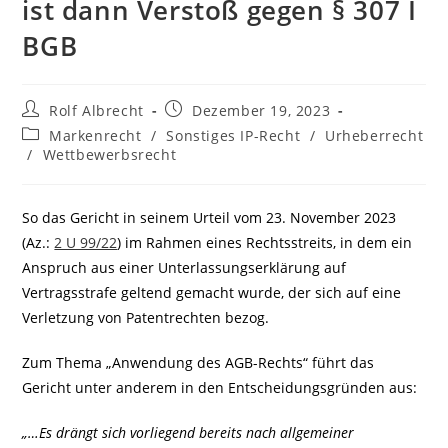
ist dann Verstoß gegen § 307 I
BGB
Beitrags-
Beitrag
Rolf Albrecht
Dezember 19, 2023
Autor:
veröffentlicht:
Beitrags-
Markenrecht
/
Sonstiges IP-Recht
/
Urheberrecht
Kategorie:
/
Wettbewerbsrecht
So das Gericht in seinem Urteil vom 23. November 2023
(Az.:
2 U 99/22
) im Rahmen eines Rechtsstreits, in dem ein
Anspruch aus einer Unterlassungserklärung auf
Vertragsstrafe geltend gemacht wurde, der sich auf eine
Verletzung von Patentrechten bezog.
Zum Thema „Anwendung des AGB-Rechts“ führt das
Gericht unter anderem in den Entscheidungsgründen aus:
„…Es drängt sich vorliegend bereits nach allgemeiner