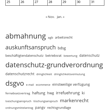
25
26
27
28
29
30
31
« Nov.
Jan. »
abmahnung
arbeitsrecht
agb
auskunftsanspruch
bdsg
datenschutz
beschäftigtendatenschutz
betriebsrat
bewertung
datenschutz-grundverordnung
datenschutzrecht
dringlichkeitsvermutung
dringlichkeit
dsgvo
einstweilige verfügung
e-mail
ecommerce
irrefuehrung
haftung
ki
hwg
fernabsatzvertrag
markenrecht
loeschungsanspruch
löschungsanspruch
pangv
rechtsgrundlage
ordnungsmittelantrag