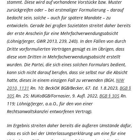
stammt. Diese wird auf vorhandene Vorstücke bzw. Muster
zurückgreifen oder – bei erstmaliger Formulierung – darauf
bedacht sein, solche – auch für spätere Mandate – zu
entwickeln. Gerade bei großen Sozietäten streitet daher bereits
der erste Anschein für eine Mehrfachverwendungsabsicht
(Löhnig/Jerger, GWR 2013, 239, 240). In den Fällen von durch
Dritte vorformulierten Verträgen genügt es im Übrigen, dass
diese vom Dritten in Mehrfachverwendungsabsicht erstellt
wurden. Die Partei, die sich eines solchen Formulars bedient,
kann sich nicht darauf berufen, dass sie selbst nur die Absicht
hatte, dieses in einem einzigen Fall zu verwenden (BGH,
NJW
2010, 1131
Rn. 10; BeckOK BGB/Becker, 67. Ed. 1.8.2023,
BGB §
305
Rn. 25; MüKoBGB/Fornasier, 9. Aufl. 2022,
BGB § 305
Rn.
119; Löhnig/Jerger, a.a.O., für den von einer
Rechtsanwaltskanzlei entworfenen Vertrag).
Im Ergebnis streiten daher bereits die äußeren Umstände dafür,
dass es sich bei der Unterlassungserklärung um eine für eine