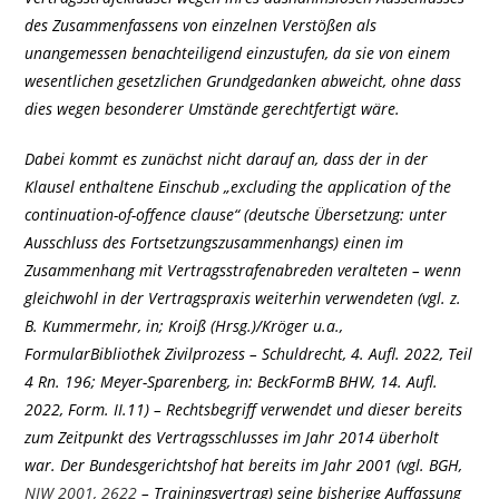
des Zusammenfassens von einzelnen Verstößen als
unangemessen benachteiligend einzustufen, da sie von einem
wesentlichen gesetzlichen Grundgedanken abweicht, ohne dass
dies wegen besonderer Umstände gerechtfertigt wäre.
Dabei kommt es zunächst nicht darauf an, dass der in der
Klausel enthaltene Einschub „excluding the application of the
continuation-of-offence clause“ (deutsche Übersetzung: unter
Ausschluss des Fortsetzungszusammenhangs) einen im
Zusammenhang mit Vertragsstrafenabreden veralteten – wenn
gleichwohl in der Vertragspraxis weiterhin verwendeten (vgl. z.
B. Kummermehr, in; Kroiß (Hrsg.)/Kröger u.a.,
FormularBibliothek Zivilprozess – Schuldrecht, 4. Aufl. 2022, Teil
4 Rn. 196; Meyer-Sparenberg, in: BeckFormB BHW, 14. Aufl.
2022, Form. II.11) – Rechtsbegriff verwendet und dieser bereits
zum Zeitpunkt des Vertragsschlusses im Jahr 2014 überholt
war. Der Bundesgerichtshof hat bereits im Jahr 2001 (vgl. BGH,
NJW 2001, 2622
– Trainingsvertrag) seine bisherige Auffassung