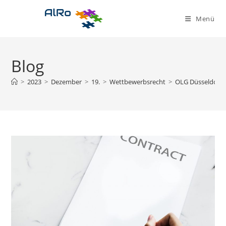
Zum
Inhalt
Menü
springen
Blog
>
2023
>
Dezember
>
19.
>
Wettbewerbsrecht
>
OLG Düsseldorf: 