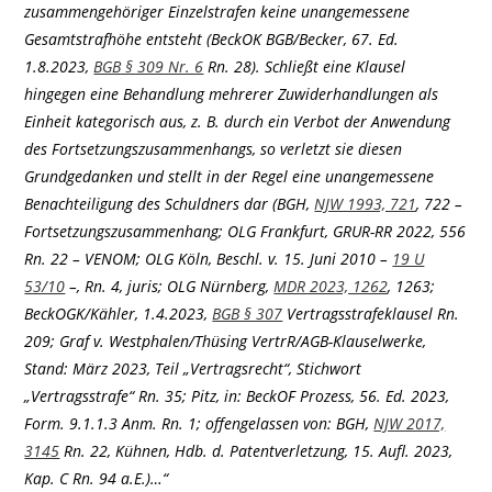
zusammengehöriger Einzelstrafen keine unangemessene
Gesamtstrafhöhe entsteht (BeckOK BGB/Becker, 67. Ed.
1.8.2023,
BGB § 309 Nr. 6
Rn. 28). Schließt eine Klausel
hingegen eine Behandlung mehrerer Zuwiderhandlungen als
Einheit kategorisch aus, z. B. durch ein Verbot der Anwendung
des Fortsetzungszusammenhangs, so verletzt sie diesen
Grundgedanken und stellt in der Regel eine unangemessene
Benachteiligung des Schuldners dar (BGH,
NJW 1993, 721
, 722 –
Fortsetzungszusammenhang; OLG Frankfurt, GRUR-RR 2022, 556
Rn. 22 – VENOM; OLG Köln, Beschl. v. 15. Juni 2010 –
19 U
53/10
–, Rn. 4, juris; OLG Nürnberg,
MDR 2023, 1262
, 1263;
BeckOGK/Kähler, 1.4.2023,
BGB § 307
Vertragsstrafeklausel Rn.
209; Graf v. Westphalen/Thüsing VertrR/AGB-Klauselwerke,
Stand: März 2023, Teil „Vertragsrecht“, Stichwort
„Vertragsstrafe“ Rn. 35; Pitz, in: BeckOF Prozess, 56. Ed. 2023,
Form. 9.1.1.3 Anm. Rn. 1; offengelassen von: BGH,
NJW 2017,
3145
Rn. 22, Kühnen, Hdb. d. Patentverletzung, 15. Aufl. 2023,
Kap. C Rn. 94 a.E.)…“