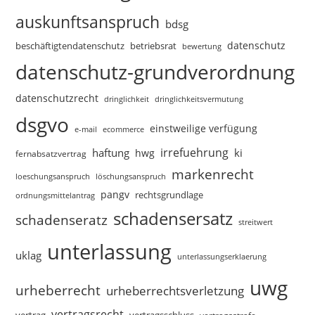
auskunftsanspruch
bdsg
datenschutz
beschäftigtendatenschutz
betriebsrat
bewertung
datenschutz-grundverordnung
datenschutzrecht
dringlichkeitsvermutung
dringlichkeit
dsgvo
einstweilige verfügung
e-mail
ecommerce
irrefuehrung
haftung
ki
hwg
fernabsatzvertrag
markenrecht
loeschungsanspruch
löschungsanspruch
pangv
rechtsgrundlage
ordnungsmittelantrag
schadensersatz
schadenseratz
streitwert
unterlassung
uklag
unterlassungserklaerung
uwg
urheberrecht
urheberrechtsverletzung
vertragsrecht