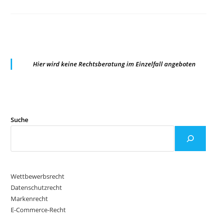
LG
DÜSSELDORF:
WERDEN
PRODUKTE
IN
EINEM
ONLINESHOP
IN
DER
RUBRIK
Hier wird keine Rechtsberatung im Einzelfall angeboten
„SALE“
BEWORBEN,
GEHT
DER
VERBRAUCHER
BEI
EIGENPREISSENKUNG
VON
EINER
Suche
ABSENKUNG
DES
VORHERIGEN
VERKAUFSPREISES
AUS
Wettbewerbsrecht
Datenschutzrecht
Markenrecht
E-Commerce-Recht