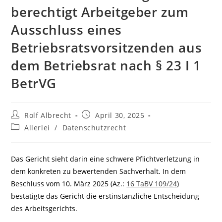
berechtigt Arbeitgeber zum
Ausschluss eines
Betriebsratsvorsitzenden aus
dem Betriebsrat nach § 23 I 1
BetrVG
Beitrags-
Beitrag
Rolf Albrecht
April 30, 2025
Autor:
veröffentlicht:
Beitrags-
Allerlei
/
Datenschutzrecht
Kategorie:
Das Gericht sieht darin eine schwere Pflichtverletzung in
dem konkreten zu bewertenden Sachverhalt. In dem
Beschluss vom 10. März 2025 (Az.:
16 TaBV 109/24
)
bestätigte das Gericht die erstinstanzliche Entscheidung
des Arbeitsgerichts.