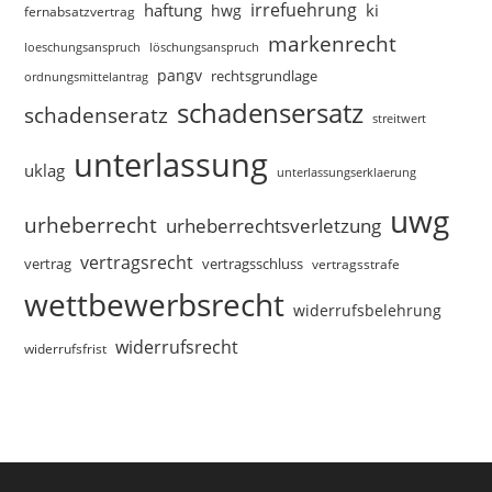
irrefuehrung
haftung
ki
hwg
fernabsatzvertrag
markenrecht
loeschungsanspruch
löschungsanspruch
pangv
rechtsgrundlage
ordnungsmittelantrag
schadensersatz
schadenseratz
streitwert
unterlassung
uklag
unterlassungserklaerung
uwg
urheberrecht
urheberrechtsverletzung
vertragsrecht
vertragsschluss
vertrag
vertragsstrafe
wettbewerbsrecht
widerrufsbelehrung
widerrufsrecht
widerrufsfrist