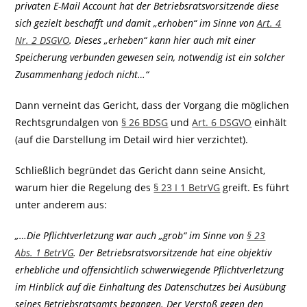
privaten E-Mail Account hat der Betriebsratsvorsitzende diese
sich gezielt beschafft und damit „erhoben“ im Sinne von
Art. 4
Nr. 2 DSGVO
. Dieses „erheben“ kann hier auch mit einer
Speicherung verbunden gewesen sein, notwendig ist ein solcher
Zusammenhang jedoch nicht…“
Dann verneint das Gericht, dass der Vorgang die möglichen
Rechtsgrundalgen von
§ 26 BDSG
und
Art. 6 DSGVO
einhält
(auf die Darstellung im Detail wird hier verzichtet).
Schließlich begründet das Gericht dann seine Ansicht,
warum hier die Regelung des
§ 23 I 1 BetrVG
greift. Es führt
unter anderem aus:
„…Die Pflichtverletzung war auch „grob“ im Sinne von
§ 23
Abs. 1 BetrVG
. Der Betriebsratsvorsitzende hat eine objektiv
erhebliche und offensichtlich schwerwiegende Pflichtverletzung
im Hinblick auf die Einhaltung des Datenschutzes bei Ausübung
seines Betriebsratsamts begangen. Der Verstoß gegen den