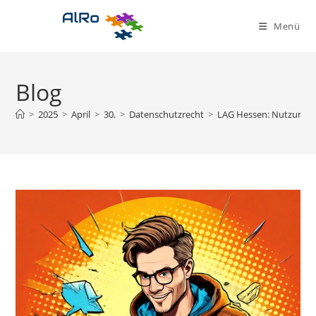
Zum
Inhalt
Menü
springen
Blog
>
2025
>
April
>
30.
>
Datenschutzrecht
>
LAG Hessen: Nutzung ei