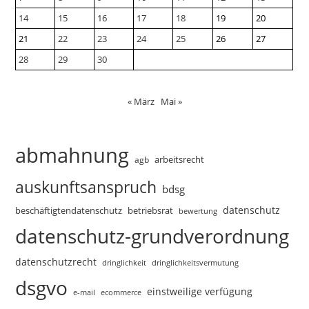
14
15
16
17
18
19
20
21
22
23
24
25
26
27
28
29
30
« März
Mai »
abmahnung
arbeitsrecht
agb
auskunftsanspruch
bdsg
datenschutz
beschäftigtendatenschutz
betriebsrat
bewertung
datenschutz-grundverordnung
datenschutzrecht
dringlichkeitsvermutung
dringlichkeit
dsgvo
einstweilige verfügung
e-mail
ecommerce