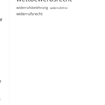
widerrufsbelehrung
widerrufsfrist
widerrufsrecht
ng
t
.