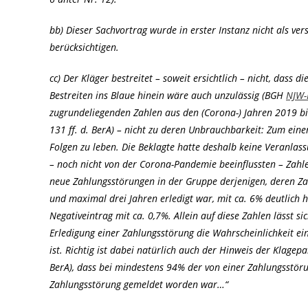
bb) Dieser Sachvortrag wurde in erster Instanz nicht als v
berücksichtigen.
cc) Der Kläger bestreitet – soweit ersichtlich – nicht, dass 
Bestreiten ins Blaue hinein wäre auch unzulässig (BGH
NJW-
zugrundeliegenden Zahlen aus den (Corona-) Jahren 2019 bis
131 ff. d. BerA) – nicht zu deren Unbrauchbarkeit: Zum ein
Folgen zu leben. Die Beklagte hatte deshalb keine Veranla
– noch nicht von der Corona-Pandemie beeinflussten – Zahlen
neue Zahlungsstörungen in der Gruppe derjenigen, deren Za
und maximal drei Jahren erledigt war, mit ca. 6% deutlich
Negativeintrag mit ca. 0,7%. Allein auf diese Zahlen lässt s
Erledigung einer Zahlungsstörung die Wahrscheinlichkeit ei
ist. Richtig ist dabei natürlich auch der Hinweis der Klagepa
BerA), dass bei mindestens 94% der von einer Zahlungsstör
Zahlungsstörung gemeldet worden war…“