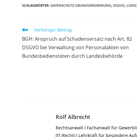
SCHLAGWÖRTER
:
DATENSCHUTZ-GRUNDVERORDNUNG
,
DSGVO
,
LOES
Weitere
Vorheriger Beitrag
Artikel
BGH: Anspruch auf Schadensersatz nach Art. 82
ansehen
DSGVO bei Verwaltung von Personalakten von
Bundesbediensteten durch Landesbehörde
Rolf Albrecht
Rechtsanwalt I Fachanwalt für Gewerbli
(IT-Recht) I Lehrkraft für besondere A