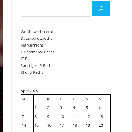
Wettbewerbsrecht
Datenschutzrecht
Markenrecht
E-Commerce-Recht
IT-Recht
Sonstiges IP-Recht
KI und Recht
April 2025
M
D
M
D
F
S
S
1
2
3
4
5
6
7
8
9
10
11
12
13
14
15
16
17
18
19
20