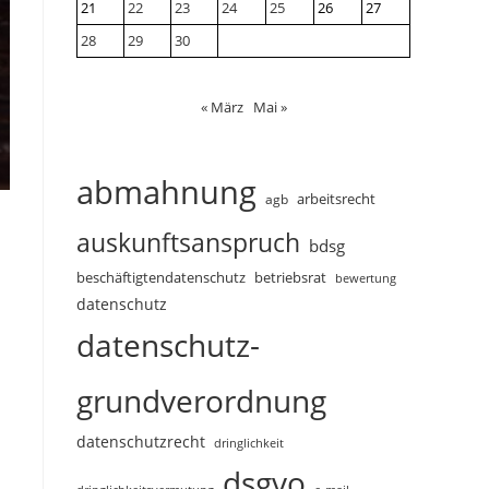
21
22
23
24
25
26
27
28
29
30
« März
Mai »
abmahnung
arbeitsrecht
agb
auskunftsanspruch
bdsg
beschäftigtendatenschutz
betriebsrat
bewertung
datenschutz
datenschutz-
grundverordnung
datenschutzrecht
dringlichkeit
dsgvo