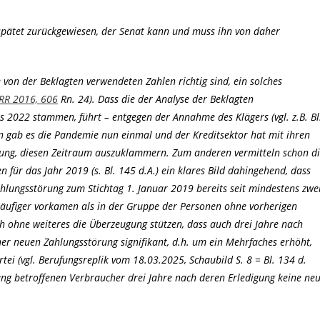
erspätet zurückgewiesen, der Senat kann und muss ihn von daher
die von der Beklagten verwendeten Zahlen richtig sind, ein solches
RR 2016, 606
Rn. 24). Dass die der Analyse der Beklagten
 2022 stammen, führt – entgegen der Annahme des Klägers (vgl. z.B. Bl
en gab es die Pandemie nun einmal und der Kreditsektor hat mit ihren
ssung, diesen Zeitraum auszuklammern. Zum anderen vermitteln schon d
 für das Jahr 2019 (s. Bl. 145 d.A.) ein klares Bild dahingehend, dass
hlungsstörung zum Stichtag 1. Januar 2019 bereits seit mindestens zwe
 häufiger vorkamen als in der Gruppe der Personen ohne vorherigen
ich ohne weiteres die Überzeugung stützen, dass auch drei Jahre nach
ner neuen Zahlungsstörung signifikant, d.h. um ein Mehrfaches erhöht,
rtei (vgl. Berufungsreplik vom 18.03.2025, Schaubild S. 8 = Bl. 134 d.
ung betroffenen Verbraucher drei Jahre nach deren Erledigung keine ne