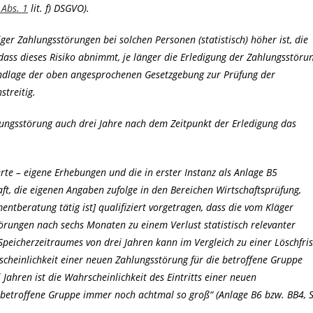
 Abs. 1
lit. f) DSGVO).
iger Zahlungsstörungen bei solchen Personen (statistisch) höher ist, die
dass dieses Risiko abnimmt, je länger die Erledigung der Zahlungsstöru
undlage der oben angesprochenen Gesetzgebung zur Prüfung der
streitig.
hlungsstörung auch drei Jahre nach dem Zeitpunkt der Erledigung das
erte – eigene Erhebungen und die in erster Instanz als Anlage B5
ft, die eigenen Angaben zufolge in den Bereichen Wirtschaftsprüfung,
beratung tätig ist] qualifiziert vorgetragen, dass die vom Kläger
örungen nach sechs Monaten zu einem Verlust statistisch relevanter
eicherzeitraumes von drei Jahren kann im Vergleich zu einer Löschfris
heinlichkeit einer neuen Zahlungsstörung für die betroffene Gruppe
i Jahren ist die Wahrscheinlichkeit des Eintritts einer neuen
ie betroffene Gruppe immer noch achtmal so groß“ (Anlage B6 bzw. BB4, S