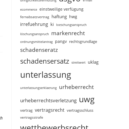
dringlichkeitsvermutung
e-mail
einstweilige verfügung
ecommerce
haftung
hwg
fernabsatzvertrag
irrefuehrung
ki
loeschungsanspruch
markenrecht
löschungsanspruch
pangv
rechtsgrundlage
ordnungsmittelantrag
schadenseratz
schadensersatz
uklag
streitwert
unterlassung
urheberrecht
unterlassungserklaerung
uwg
urheberrechtsverletzung
vertragsrecht
vertragsschluss
vertrag
vertragsstrafe
ch
wettbewerbsrecht