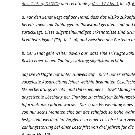
Abs. 1 lit. a) DSGVO
) und rechtmäßig (
Art. 17 Abs. 1
lit. d),
6
a) Für den Senat liegt auf der Hand, dass das Risiko zukünft
bereits zuvor mit Zahlungen in Rückstand geraten sind und 
zurückliegt. Diese allgemeinkundigen Erkenntnisse sind Gr
Kreditwürdigkeit (Ziff. II. 1. a)) und zwischen den Parteien un
b) Der Senat geht weiter davon aus, dass eine erledigte Za
Risiko einer neuen Zahlungsstörung signifikant erhöht.
aa) Die Beklagte hat unter Hinweis auf – nicht näher erläut
vorgelegte Ausarbeitung [einer weithin bekannten Gesellscha
Steuerberatung, Rechts- und Unternehmens- „bzw“ Management
angestrebte Löschung der Einträge zu erledigten Zahlungsst
Informationen führen würde: „Durch die Verwendung eines Sp
von nur sechs Monaten eine um das zehnfach so hohe Wahrsc
festgestellt werden. Im Vergleich zu einer Löschfrist von zwe
Zahlungsstörung bei einer Löschfrist von drei Jahren für d
6 unter Nr. 12).