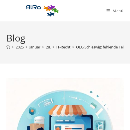
Zum
Inhalt
Menü
springen
Blog
>
2025
>
Januar
>
28.
>
IT-Recht
>
OLG Schleswig: fehlende Telefo