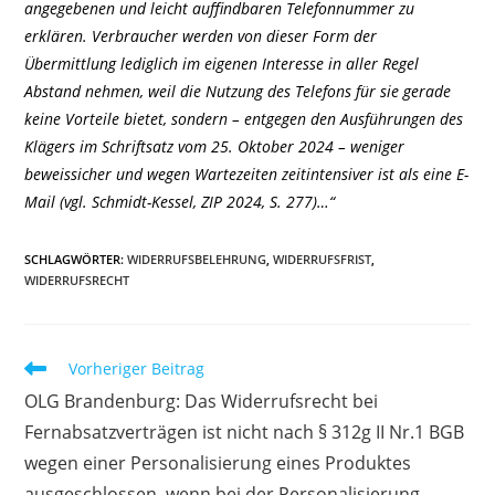
angegebenen und leicht auffindbaren Telefonnummer zu
erklären. Verbraucher werden von dieser Form der
Übermittlung lediglich im eigenen Interesse in aller Regel
Abstand nehmen, weil die Nutzung des Telefons für sie gerade
keine Vorteile bietet, sondern – entgegen den Ausführungen des
Klägers im Schriftsatz vom 25. Oktober 2024 – weniger
beweissicher und wegen Wartezeiten zeitintensiver ist als eine E-
Mail (vgl. Schmidt-Kessel, ZIP 2024, S. 277)…“
SCHLAGWÖRTER
:
WIDERRUFSBELEHRUNG
,
WIDERRUFSFRIST
,
WIDERRUFSRECHT
Weitere
Vorheriger Beitrag
Artikel
OLG Brandenburg: Das Widerrufsrecht bei
ansehen
Fernabsatzverträgen ist nicht nach § 312g II Nr.1 BGB
wegen einer Personalisierung eines Produktes
ausgeschlossen, wenn bei der Personalisierung