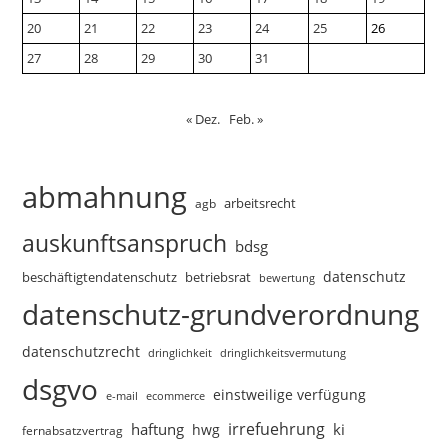
20
21
22
23
24
25
26
27
28
29
30
31
« Dez.
Feb. »
abmahnung
arbeitsrecht
agb
auskunftsanspruch
bdsg
datenschutz
beschäftigtendatenschutz
betriebsrat
bewertung
datenschutz-grundverordnung
datenschutzrecht
dringlichkeitsvermutung
dringlichkeit
dsgvo
einstweilige verfügung
e-mail
ecommerce
irrefuehrung
haftung
ki
hwg
fernabsatzvertrag