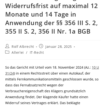
Widerrufsfrist auf maximal 12
Monate und 14 Tage in
Anwendung der §§ 356 III S. 2,
355 II S. 2, 356 II Nr. 1a BGB
Beitrags-
Beitrag
Rolf Albrecht
Januar 28, 2025
Autor:
veröffentlicht:
Beitrags-
Allerlei
/
IT-Recht
Kategorie:
So das Gericht mit Urteil vom 18. November 2024 (Az.:
10 U
31/24
) in einem Rechtsstreit über einen Autokauf, der
mittels Fernkommunikationsmitteln geschlossen wurde, so
dass das Fernabsatzrecht wegen der
Verbrauchereigenschaft des Klägers grundsätzlich
Anwendung findet. Der klagende Käufer hatte einen
Widerruf seines Vertrages erklärt. Das beklagte