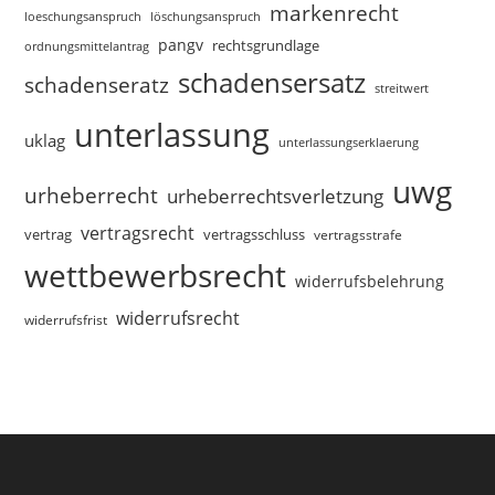
markenrecht
loeschungsanspruch
löschungsanspruch
pangv
rechtsgrundlage
ordnungsmittelantrag
schadensersatz
schadenseratz
streitwert
unterlassung
uklag
unterlassungserklaerung
uwg
urheberrecht
urheberrechtsverletzung
vertragsrecht
vertragsschluss
vertrag
vertragsstrafe
wettbewerbsrecht
widerrufsbelehrung
widerrufsrecht
widerrufsfrist