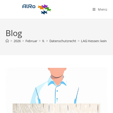
Zum
Inhalt
Menü
springen
Blog
>
2026
>
Februar
>
9.
>
Datenschutzrecht
>
LAG Hessen: kein Ans