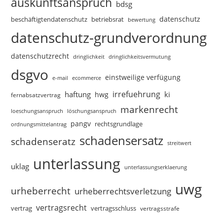
auskunftsanspruch
bdsg
datenschutz
beschäftigtendatenschutz
betriebsrat
bewertung
datenschutz-grundverordnung
datenschutzrecht
dringlichkeitsvermutung
dringlichkeit
dsgvo
einstweilige verfügung
e-mail
ecommerce
irrefuehrung
haftung
ki
hwg
fernabsatzvertrag
markenrecht
loeschungsanspruch
löschungsanspruch
pangv
rechtsgrundlage
ordnungsmittelantrag
schadensersatz
schadenseratz
streitwert
unterlassung
uklag
unterlassungserklaerung
uwg
urheberrecht
urheberrechtsverletzung
vertragsrecht
vertragsschluss
vertrag
vertragsstrafe