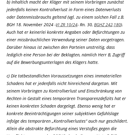
b) Inhaltich macht der Kläger mit seinem Vorbringen zunächst
jedenfalls keinen Kontrollverlust in Form eines Datenverlusts
oder Datenmissbrauchs geltend (vgl. zu einem solchen Fall z.B.
BGH 18. November 2024 -
VI ZR 10/24
- Rn. 30,
BGHZ 242,180
).
Auch hat er keinerlei konkrete Angaben oder Befürchtungen zu
einer missbräuchlichen Verwendung seiner Daten vorgetragen.
Darüber hinaus ist zwischen den Parteien unstreitig, dass
lediglich eine Person bei der Beklagten, nämlich Herr B, Zugriff
auf die Bewerbungsunterlagen des Klägers hatte.
c) Die tatbestandlichen Voraussetzungen eines immateriellen
Schadens hat er jedenfalls nicht hinreichend dargetan. Mit
seinem Vorbringen zu Kontrollverlust und Einschränkung von
Rechten in Gestalt eines temporären Transparenzdefizits hat er
keinen konkreten Schaden dargelegt. Ebenso wenig hat er
konkrete Beeinträchtigungen seiner subjektiven Gefühlslage
infolge des temporären „Kontrollverlustes“ auch nur geschildert.
Allein die abstrakte Befürchtung eines Verstoßes gegen die