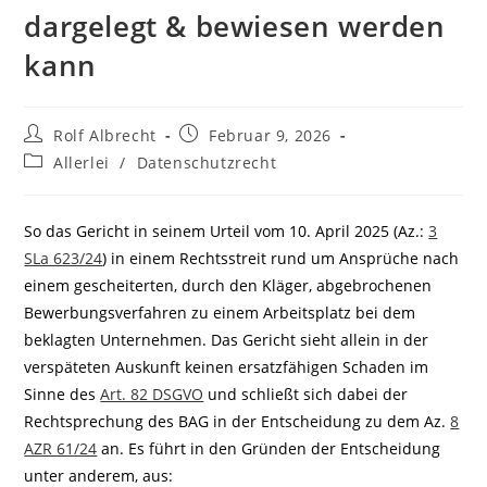
dargelegt & bewiesen werden
kann
Beitrags-
Beitrag
Rolf Albrecht
Februar 9, 2026
Autor:
veröffentlicht:
Beitrags-
Allerlei
/
Datenschutzrecht
Kategorie:
So das Gericht in seinem Urteil vom 10. April 2025 (Az.:
3
SLa 623/24
) in einem Rechtsstreit rund um Ansprüche nach
einem gescheiterten, durch den Kläger, abgebrochenen
Bewerbungsverfahren zu einem Arbeitsplatz bei dem
beklagten Unternehmen. Das Gericht sieht allein in der
verspäteten Auskunft keinen ersatzfähigen Schaden im
Sinne des
Art. 82 DSGVO
und schließt sich dabei der
Rechtsprechung des BAG in der Entscheidung zu dem Az.
8
AZR 61/24
an. Es führt in den Gründen der Entscheidung
unter anderem, aus: