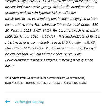
Verpflichtungen aus der DSGVO durch die verspätete Erfüllung
des Auskunftsanspruchs genügt nicht für die Annahme eines
Schadens und ein rein hypothetisches Risiko der
missbräuchlichen Verwendung durch einen unbefugten Dritten
kann nicht zu einer Entschädigung führen (so ausdrücklich BAG
20. Februar 2025 -
8 AZR 61/24
- Rn. 21, zitiert nach juris, mwN.;
EuGH 25. Januar 2024 –
C-687/21
– [MediaMarktSaturn] Rn. 68,
zitiert nach juris; so im Ergebnis auch
LAG Frankfurt a.M. 08.
März 2024 -14 Sa 295/23
–
Rn. 67
, zitiert nach juris). Dies gilt
bereits deshalb, weil ein Dritter -neben Herrn B- die
Bewerbungsunterlagen des Klägers unstreitig nicht gesehen
hat…“
SCHLAGWÖRTER
:
ARBEITNEHMERDATENSCHUTZ
,
ARBEITSRECHT
,
DATENSCHUTZ-GRUNDVERORDNUNG
,
DSGVO
,
SCHADENSERSATZ
Weitere
Vorheriger Beitrag
Artikel