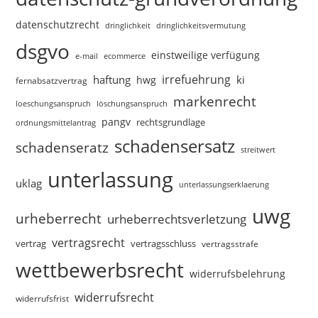
datenschutzrecht
dringlichkeitsvermutung
dringlichkeit
dsgvo
einstweilige verfügung
e-mail
ecommerce
irrefuehrung
haftung
ki
hwg
fernabsatzvertrag
markenrecht
loeschungsanspruch
löschungsanspruch
pangv
rechtsgrundlage
ordnungsmittelantrag
schadensersatz
schadenseratz
streitwert
unterlassung
uklag
unterlassungserklaerung
uwg
urheberrecht
urheberrechtsverletzung
vertragsrecht
vertragsschluss
vertrag
vertragsstrafe
wettbewerbsrecht
widerrufsbelehrung
widerrufsrecht
widerrufsfrist