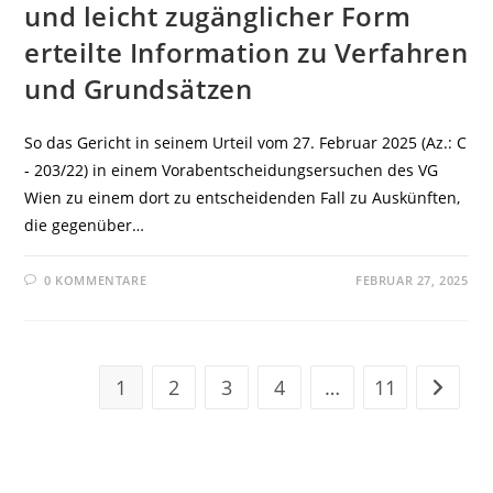
und leicht zugänglicher Form
erteilte Information zu Verfahren
und Grundsätzen
So das Gericht in seinem Urteil vom 27. Februar 2025 (Az.: C
‑ 203/22) in einem Vorabentscheidungsersuchen des VG
Wien zu einem dort zu entscheidenden Fall zu Auskünften,
die gegenüber…
0 KOMMENTARE
FEBRUAR 27, 2025
1
2
3
4
…
11
Zur näc