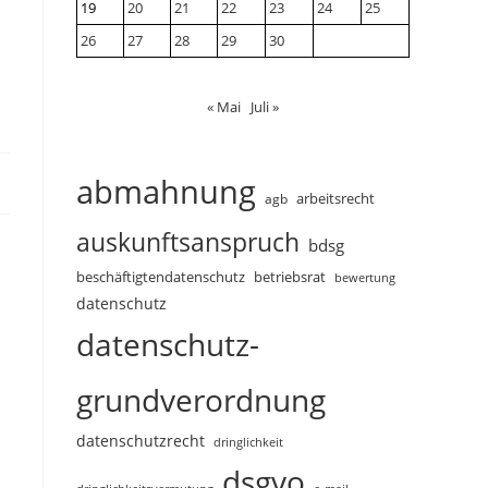
19
20
21
22
23
24
25
26
27
28
29
30
« Mai
Juli »
abmahnung
arbeitsrecht
agb
auskunftsanspruch
bdsg
beschäftigtendatenschutz
betriebsrat
bewertung
datenschutz
datenschutz-
grundverordnung
datenschutzrecht
dringlichkeit
dsgvo