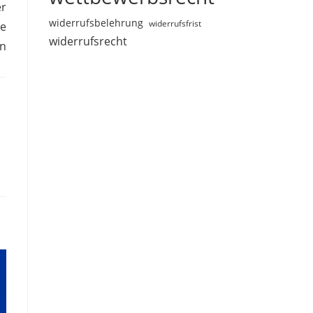
er
widerrufsbelehrung
widerrufsfrist
ne
widerrufsrecht
en