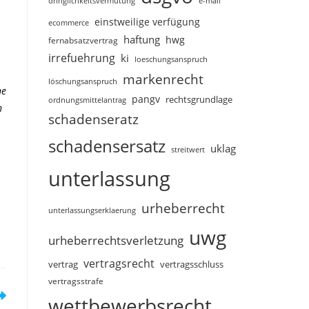
dringlichkeitsvermutung
e-mail
einstweilige verfügung
ecommerce
haftung
hwg
fernabsatzvertrag
irrefuehrung
ki
loeschungsanspruch
markenrecht
löschungsanspruch
ne
pangv
rechtsgrundlage
ordnungsmittelantrag
n
schadenseratz
schadensersatz
uklag
streitwert
unterlassung
urheberrecht
unterlassungserklaerung
uwg
urheberrechtsverletzung
vertragsrecht
vertragsschluss
vertrag
vertragsstrafe
wettbewerbsrecht