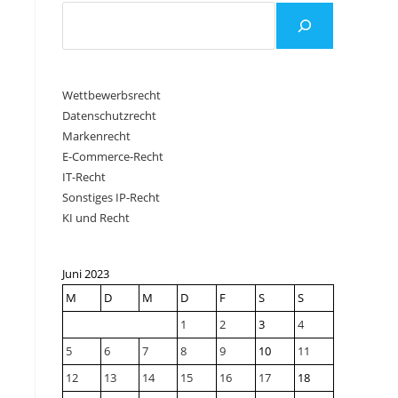
Wettbewerbsrecht
Datenschutzrecht
Markenrecht
E-Commerce-Recht
IT-Recht
Sonstiges IP-Recht
KI und Recht
Juni 2023
M
D
M
D
F
S
S
1
2
3
4
5
6
7
8
9
10
11
12
13
14
15
16
17
18