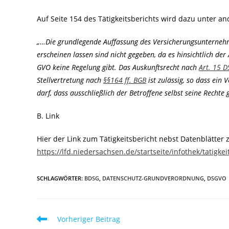
Auf Seite 154 des Tätigkeitsberichts wird dazu unter a
„…Die grundlegende Auffassung des Versicherungsunternehme
erscheinen lassen sind nicht gegeben, da es hinsichtlich der
GVO keine Regelung gibt. Das Auskunftsrecht nach
Art. 15 
Stellvertretung nach
§§164 ff. BGB
ist zulässig, so dass ein
darf, dass ausschließlich der Betroffene selbst seine Recht
B. Link
Hier der Link zum Tätigkeitsbericht nebst Datenblätter
https://lfd.niedersachsen.de/startseite/infothek/tatigke
SCHLAGWÖRTER
:
BDSG
,
DATENSCHUTZ-GRUNDVERORDNUNG
,
DSGVO
Weitere
Vorheriger Beitrag
Artikel