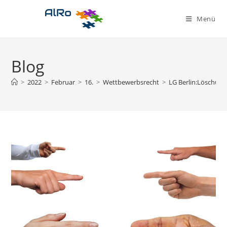
Zum
Inhalt
Menü
springen
Blog
>
2022
>
Februar
>
16.
>
Wettbewerbsrecht
>
LG Berlin:Löschung