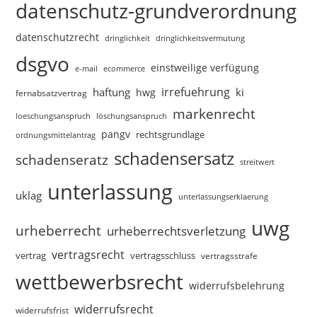
datenschutz-grundverordnung
datenschutzrecht
dringlichkeitsvermutung
dringlichkeit
dsgvo
einstweilige verfügung
e-mail
ecommerce
irrefuehrung
haftung
ki
hwg
fernabsatzvertrag
markenrecht
loeschungsanspruch
löschungsanspruch
pangv
rechtsgrundlage
ordnungsmittelantrag
schadensersatz
schadenseratz
streitwert
unterlassung
uklag
unterlassungserklaerung
uwg
urheberrecht
urheberrechtsverletzung
vertragsrecht
vertragsschluss
vertrag
vertragsstrafe
wettbewerbsrecht
widerrufsbelehrung
widerrufsrecht
widerrufsfrist