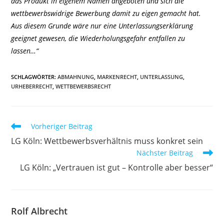
das Produkt in eigenem Namen angeboten und sich die
wettbewerbswidrige Bewerbung damit zu eigen gemacht hat.
Aus diesem Grunde wäre nur eine Unterlassungserklärung
geeignet gewesen, die Wiederholungsgefahr entfallen zu
lassen…“
SCHLAGWÖRTER
:
ABMAHNUNG
,
MARKENRECHT
,
UNTERLASSUNG
,
URHEBERRECHT
,
WETTBEWERBSRECHT
Weitere
Vorheriger Beitrag
Artikel
LG Köln: Wettbewerbsverhältnis muss konkret sein
ansehen
Nächster Beitrag
LG Köln: „Vertrauen ist gut – Kontrolle aber besser“
Rolf Albrecht