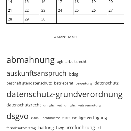
14
15
16
17
18
19
20
21
22
23
24
25
26
27
28
29
30
« März
Mai »
abmahnung
arbeitsrecht
agb
auskunftsanspruch
bdsg
datenschutz
beschäftigtendatenschutz
betriebsrat
bewertung
datenschutz-grundverordnung
datenschutzrecht
dringlichkeitsvermutung
dringlichkeit
dsgvo
einstweilige verfügung
e-mail
ecommerce
irrefuehrung
haftung
ki
hwg
fernabsatzvertrag