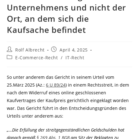
Unternehmens und nicht der
Ort, an dem sich die
Kaufsache befindet
Beitrags-
Beitrag
Rolf Albrecht
April 4, 2025
Autor:
veröffentlicht:
Beitrags-
E-Commerce-Recht
/
IT-Recht
Kategorie:
So unter anderem das Gericht in seinem Urteil vom
25.März 2025 (Az.:
6 U 89/24
) in einem Rechtsstreit, in dem
nach dem Widerruf eines online geschlossenen
Kaufvertrages der Kaufpreis gerichtlich eingeklagt worden
war. Das Gericht führt in den Entscheidungsgründen des
Urteils unter anderem aus:
„…Die Erfüllung der streitgegenständlichen Geldschulden hat
danach gemäß
§ 269 Abs. 1 BGB
am Sitz der Beklagten zu