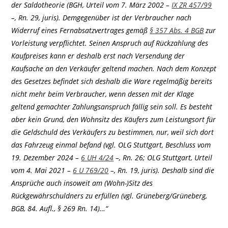
der Saldotheorie (BGH, Urteil vom 7. März 2002 –
IX ZR 457/99
–, Rn. 29, juris). Demgegenüber ist der Verbraucher nach
Widerruf eines Fernabsatzvertrages gemäß
§ 357 Abs. 4 BGB
zur
Vorleistung verpflichtet. Seinen Anspruch auf Rückzahlung des
Kaufpreises kann er deshalb erst nach Versendung der
Kaufsache an den Verkäufer geltend machen. Nach dem Konzept
des Gesetzes befindet sich deshalb die Ware regelmäßig bereits
nicht mehr beim Verbraucher, wenn dessen mit der Klage
geltend gemachter Zahlungsanspruch fällig sein soll. Es besteht
aber kein Grund, den Wohnsitz des Käufers zum Leistungsort für
die Geldschuld des Verkäufers zu bestimmen, nur, weil sich dort
das Fahrzeug einmal befand (vgl. OLG Stuttgart, Beschluss vom
19. Dezember 2024 –
6 UH 4/24
–, Rn. 26; OLG Stuttgart, Urteil
vom 4. Mai 2021 –
6 U 769/20
–, Rn. 19, juris). Deshalb sind die
Ansprüche auch insoweit am (Wohn-)Sitz des
Rückgewährschuldners zu erfüllen (vgl. Grüneberg/Grüneberg,
BGB, 84. Aufl., § 269 Rn. 14)…“