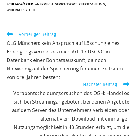
SCHLAGWÖRTER
:
ANSPRUCH
,
GERICHTSORT
,
RUECKZAHLUNG
,
WIDERRUFSRECHT
Weitere
Vorheriger Beitrag
Artikel
OLG München: kein Anspruch auf Löschung eines
ansehen
Erledigungsvermerkes nach Art. 17 DSGVO in
Datenbank einer Bonitätsauskunft, da noch
Notwendigkeit der Speicherung für einen Zeitraum
von drei Jahren besteht
Nächster Beitrag
Vorabentscheidungsersuchen des OGH: Handel es
sich bei Streamingangeboten, bei denen Angebote
auf dem Server des Unternehmers verbleiben oder
alternativ ein Download mit einmaliger
Nutzungsmöglichkeit in 48 Stunden erfolgt, um die
Lieferung digitaler Inhalte, bei denen ein