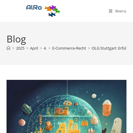
Zum
Inhalt
Menü
springen
Blog
>
2025
>
April
>
4.
>
E-Commerce-Recht
>
OLG Stuttgart: Erfüllu