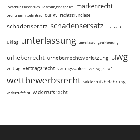
markenrecht
loeschungsanspruch
löschungsanspruch
pangv
rechtsgrundlage
ordnungsmittelantrag
schadensersatz
schadenseratz
streitwert
unterlassung
uklag
unterlassungserklaerung
uwg
urheberrecht
urheberrechtsverletzung
vertragsrecht
vertragsschluss
vertrag
vertragsstrafe
wettbewerbsrecht
widerrufsbelehrung
widerrufsrecht
widerrufsfrist