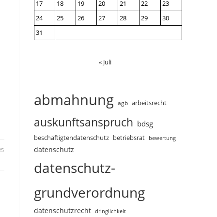
17
18
19
20
21
22
23
24
25
26
27
28
29
30
31
« Juli
abmahnung
arbeitsrecht
agb
auskunftsanspruch
bdsg
beschäftigtendatenschutz
betriebsrat
bewertung
datenschutz
25
datenschutz-
grundverordnung
datenschutzrecht
dringlichkeit