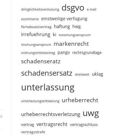
dsgvo
dringlichkeitsvermutung
e-mail
einstweilige verfügung
ecommerce
haftung
hwg
fernabsatzvertrag
irrefuehrung
ki
loeschungsanspruch
markenrecht
löschungsanspruch
pangv
rechtsgrundlage
ordnungsmittelantrag
schadenseratz
schadensersatz
uklag
streitwert
unterlassung
urheberrecht
unterlassungserklaerung
uwg
urheberrechtsverletzung
25
vertragsrecht
vertragsschluss
vertrag
vertragsstrafe