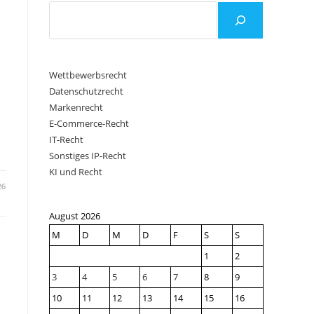
Wettbewerbsrecht
Datenschutzrecht
Markenrecht
E-Commerce-Recht
IT-Recht
Sonstiges IP-Recht
KI und Recht
26
August 2026
M
D
M
D
F
S
S
1
2
3
4
5
6
7
8
9
10
11
12
13
14
15
16