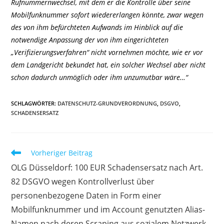
Rufnummernwechsel, mit dem er die Kontrolle über seine
Mobilfunknummer sofort wiedererlangen könnte, zwar wegen
des von ihm befürchteten Aufwands im Hinblick auf die
notwendige Anpassung der von ihm eingerichteten
„Verifizierungsverfahren“ nicht vornehmen möchte, wie er vor
dem Landgericht bekundet hat, ein solcher Wechsel aber nicht
schon dadurch unmöglich oder ihm unzumutbar wäre…“
SCHLAGWÖRTER
:
DATENSCHUTZ-GRUNDVERORDNUNG
,
DSGVO
,
SCHADENSERSATZ
Weitere
Vorheriger Beitrag
Artikel
OLG Düsseldorf: 100 EUR Schadensersatz nach Art.
ansehen
82 DSGVO wegen Kontrollverlust über
personenbezogene Daten in Form einer
Mobilfunknummer und im Account genutzten Alias-
Namen nach deren Scraping aus sozialem Netzwerk