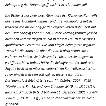
Behauptung der Datenabgriff auch erstreckt haben soll.
Die Beklagte hat zwar bestritten, dass der Kläger die Kontrolle
über seine Mobilfunknummer und ihre Verknüpfung mit den
weiteren von ihr als abgegriffen eingeräumten Daten erst mit
dem Datenabgriff verloren hat. Dieser Vortrag genügte jedoch
nicht den Anforderungen an ein in diesem Fall zu forderndes
qualifiziertes Bestreiten. Die vom Kläger behauptete negative
Tatsache, die Kontrolle über die Daten nicht schon zuvor
verloren zu haben, sie insbesondere nicht bereits allgemein
veröffentlicht zu haben, hätte die Beklagte mit der konkreten
Angabe bestreiten müssen, wodurch ein Kontrollverlust schon
zuvor eingetreten sein soll (vgl. zu dieser sekundären
Darlegungslast BGH, Urteile vom 11. Oktober 2007 –
IX ZR
105/06
, juris, Rn. 12, und vom 8. Januar 2019 –
II ZR 139/17
,
juris, Rn. 31; auch BAG, Urteil vom 16. Dezember 2021 –
2 AZR
356/21
, juris, Rn. 31 ff.). Einen solchen Vortrag hat sie nicht
gehalten.