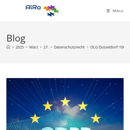
Zum
Inhalt
Menü
springen
Blog
>
2025
>
März
>
27.
>
Datenschutzrecht
>
OLG Düsseldorf: 100 E