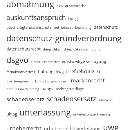
abmahnung
arbeitsrecht
agb
auskunftsanspruch
bdsg
datenschutz
beschäftigtendatenschutz
betriebsrat
bewertung
datenschutz-grundverordnung
datenschutzrecht
dringlichkeitsvermutung
dringlichkeit
dsgvo
einstweilige verfügung
e-mail
ecommerce
irrefuehrung
haftung
ki
hwg
fernabsatzvertrag
markenrecht
loeschungsanspruch
löschungsanspruch
pangv
rechtsgrundlage
ordnungsmittelantrag
schadensersatz
schadenseratz
streitwert
unterlassung
uklag
unterlassungserklaerung
uwg
urheberrecht
urheberrechtsverletzung