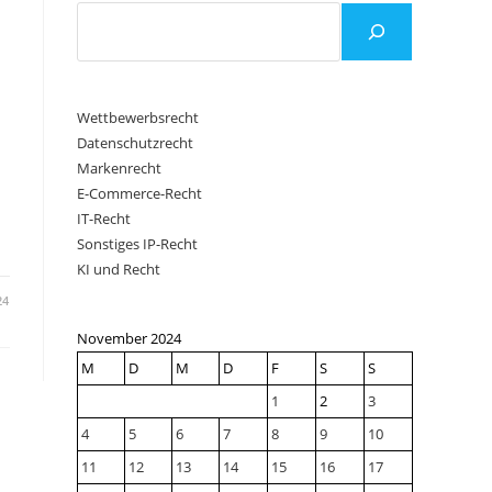
Wettbewerbsrecht
Datenschutzrecht
Markenrecht
E-Commerce-Recht
IT-Recht
Sonstiges IP-Recht
KI und Recht
24
November 2024
M
D
M
D
F
S
S
1
2
3
4
5
6
7
8
9
10
11
12
13
14
15
16
17