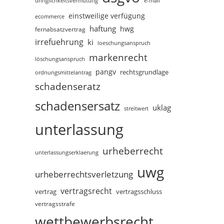
dringlichkeitsvermutung
e-mail
einstweilige verfügung
ecommerce
haftung
hwg
fernabsatzvertrag
irrefuehrung
ki
loeschungsanspruch
markenrecht
löschungsanspruch
pangv
rechtsgrundlage
ordnungsmittelantrag
schadenseratz
schadensersatz
uklag
streitwert
unterlassung
urheberrecht
unterlassungserklaerung
uwg
urheberrechtsverletzung
vertragsrecht
vertragsschluss
vertrag
vertragsstrafe
wettbewerbsrecht