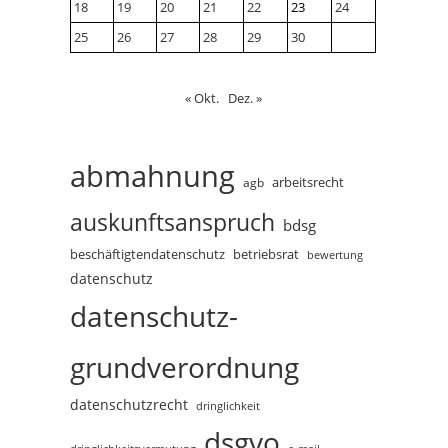
18
19
20
21
22
23
24
25
26
27
28
29
30
« Okt.
Dez. »
abmahnung
arbeitsrecht
agb
auskunftsanspruch
bdsg
beschäftigtendatenschutz
betriebsrat
bewertung
datenschutz
datenschutz-
grundverordnung
datenschutzrecht
dringlichkeit
dsgvo